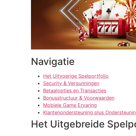
Navigatie
Het Uitvoerige Spelportfolio
Security & Vergunningen
Betaalopties en Transacties
Bonusstructuur & Voorwaarden
Mobiele Game Ervaring
Klantenondersteuning plus Ondersteuni
Het Uitgebreide Spelpo