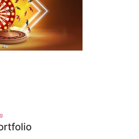
ng
rtfolio