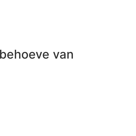
m Somos
Portifólio
Parceiros
Fale Conosco
 behoeve van