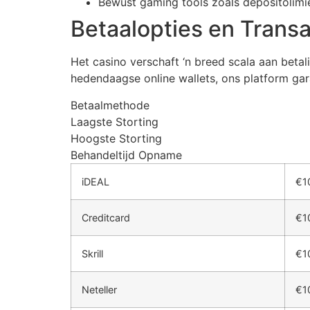
Bewust gaming tools zoals depositolimi
Betaalopties en Transa
Het casino verschaft ‘n breed scala aan beta
hedendaagse online wallets, ons platform gara
Betaalmethode
Laagste Storting
Hoogste Storting
Behandeltijd Opname
iDEAL
€1
Creditcard
€1
Skrill
€1
Neteller
€1