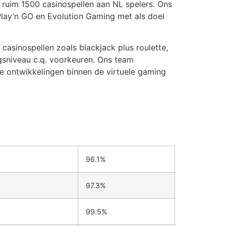
ruim 1500 casinospellen aan NL spelers. Ons
lay’n GO en Evolution Gaming met als doel
casinospellen zoals blackjack plus roulette,
ingsniveau c.q. voorkeuren. Ons team
te ontwikkelingen binnen de virtuele gaming
96.1%
97.3%
99.5%