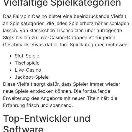
Vielfältige Spielkategorien
Das Fairspin Casino bietet eine beeindruckende Vielfalt
an Spielkategorien, die jedes Spielerherz höher schlagen
lassen. Von klassischen Tischspielen über aufregende
Slots bis hin zu Live-Casino-Optionen ist für jeden
Geschmack etwas dabei. Ihre Spielkategorien umfassen:
Slot-Spiele
Tischspiele
Live-Casino
Jackpot-Spiele
Diese Vielfalt sorgt dafür, dass Spieler immer wieder
neue Spiele entdecken können. Die fortlaufende
Erweiterung des Angebots mit neuen Titeln hält die
Erfahrung frisch und spannend.
Top-Entwickler und
Software