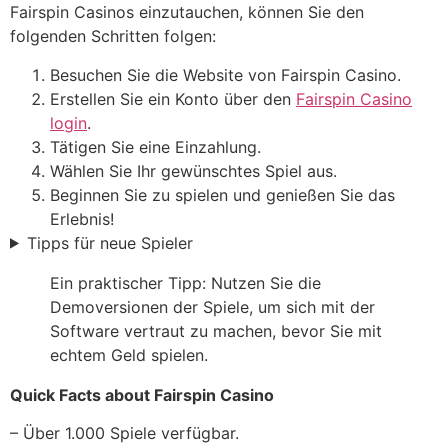
Fairspin Casinos einzutauchen, können Sie den
folgenden Schritten folgen:
Besuchen Sie die Website von Fairspin Casino.
Erstellen Sie ein Konto über den
Fairspin Casino
login
.
Tätigen Sie eine Einzahlung.
Wählen Sie Ihr gewünschtes Spiel aus.
Beginnen Sie zu spielen und genießen Sie das
Erlebnis!
Tipps für neue Spieler
Ein praktischer Tipp: Nutzen Sie die
Demoversionen der Spiele, um sich mit der
Software vertraut zu machen, bevor Sie mit
echtem Geld spielen.
Quick Facts about Fairspin Casino
– Über 1.000 Spiele verfügbar.