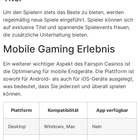
Um den Spielern stets das Beste zu bieten, werden
regelmäßig neue Spiele eingeführt. Spieler können sich
auf exklusive Titel und spannende Spielevents freuen,
die zusätzliche Unterhaltung bieten.
Mobile Gaming Erlebnis
Ein weiterer wichtiger Aspekt des Fairspin Casinos ist
die Optimierung für mobile Endgeräte. Die Plattform ist
sowohl für Android- als auch für iOS-Geräte ausgelegt,
was bedeutet, dass Sie jederzeit und überall spielen
können.
Plattform
Kompatibilität
App verfügbar
Desktop
Windows, Mac
Nein