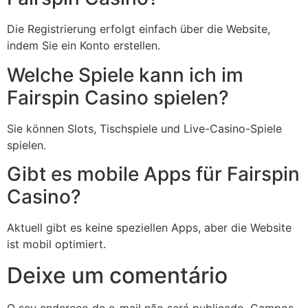
Die Registrierung erfolgt einfach über die Website,
indem Sie ein Konto erstellen.
Welche Spiele kann ich im
Fairspin Casino spielen?
Sie können Slots, Tischspiele und Live-Casino-Spiele
spielen.
Gibt es mobile Apps für Fairspin
Casino?
Aktuell gibt es keine speziellen Apps, aber die Website
ist mobil optimiert.
Deixe um comentário
O seu endereço de e-mail não será publicado.
Campos