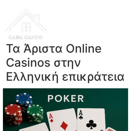
Τα Άριστα Online
Casinos στην
Ελληνική επικράτεια