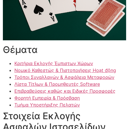
Θέματα
Κριτήρια Εκλογής Έμπιστων Χώρων
Νομικό Καθεστώς & Πιστοποιήσεις Hoạt động
Τρόποι Συναλλαγών & Ασφάλεια Μεταφορών
Λίστα Τίτλων & Προμηθευτές Software
Επιβραβεύσεις καθώς και Ειδικές Προσφορές
Φορητή Εμπειρία & Πρόσβαση
Τμήμα Υποστήριξης Πελατών
Στοιχεία Εκλογής
Ασφαλών Ιστοσελίδων