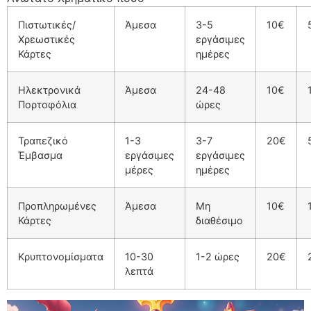
Πιστωτικές/
Άμεσα
3-5
10€
Χρεωστικές
εργάσιμες
Κάρτες
ημέρες
Ηλεκτρονικά
Άμεσα
24-48
10€
Πορτοφόλια
ώρες
Τραπεζικό
1-3
3-7
20€
Έμβασμα
εργάσιμες
εργάσιμες
μέρες
ημέρες
Προπληρωμένες
Άμεσα
Μη
10€
Κάρτες
διαθέσιμο
Κρυπτονομίσματα
10-30
1-2 ώρες
20€
λεπτά