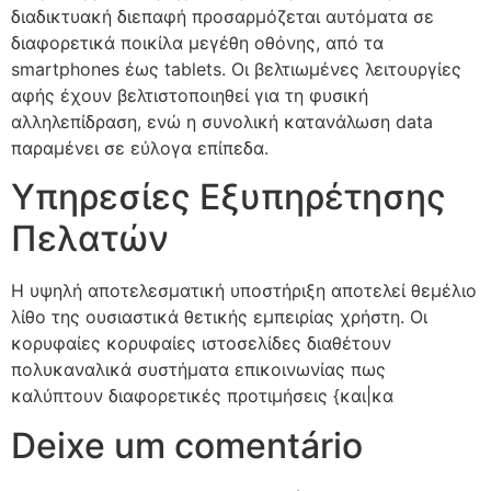
διαδικτυακή διεπαφή προσαρμόζεται αυτόματα σε
διαφορετικά ποικίλα μεγέθη οθόνης, από τα
smartphones έως tablets. Οι βελτιωμένες λειτουργίες
αφής έχουν βελτιστοποιηθεί για τη φυσική
αλληλεπίδραση, ενώ η συνολική κατανάλωση data
παραμένει σε εύλογα επίπεδα.
Υπηρεσίες Εξυπηρέτησης
Πελατών
Η υψηλή αποτελεσματική υποστήριξη αποτελεί θεμέλιο
λίθο της ουσιαστικά θετικής εμπειρίας χρήστη. Οι
κορυφαίες κορυφαίες ιστοσελίδες διαθέτουν
πολυκαναλικά συστήματα επικοινωνίας πως
καλύπτουν διαφορετικές προτιμήσεις {και|κα
Deixe um comentário