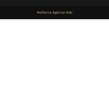
RioMarca Agência Web