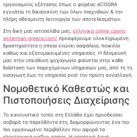
οργανισμούς εξέτασης όπως ο φορέας eCOGRA
εγγυάται τη δικαιοσύνη των όλων παιχνιδιών & την
πλήρη αδέσμευτη λειτουργία των αποτελεσμάτων.
Στη δική μας ιστοσελίδα μας,
ελληνικα online casino
sloterman-greece.com/
προσφέρουμε ολοκληρωμένη
δραστηριότητα η οποία ενώνει ασφάλεια, ποικιλία
καθώς και εξατομικευμένες υπηρεσίες. Η δέσμευσή
μας στην υπεύθυνη ψυχαγωγία φαίνεται στην κάθε
διάσταση των παρεχόμενων υπηρεσιών μας, από τη τη
εισαγωγή έως τη υπηρεσία post την πρώτη συναλλαγή.
Νομοθετικό Καθεστώς και
Πιστοποιήσεις Διαχείρισης
Το κανονιστικό τοπίο στη Ελλάδα έχει προοδεύσει
σοβαρά τα παρελθόντα έτη, διαμορφώνοντας ένα πιο
πιο οργανωμένο περιβάλλον που αφορά τα
ηλεκτρονικά καζίνο games. Η εποπτική Αρχή