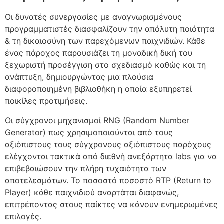
Οι δυνατές συνεργασίες με αναγνωρισμένους
προγραμματιστές διασφαλίζουν την απόλυτη ποιότητα
& τη δικαιοσύνη των παρεχόμενων παιχνιδιών. Κάθε
ένας πάροχος παρουσιάζει τη μοναδική δική του
ξεχωριστή προσέγγιση στο σχεδιασμό καθώς και τη
ανάπτυξη, δημιουργώντας μια πλούσια
διαφοροποιημένη βιβλιοθήκη η οποία εξυπηρετεί
ποικίλες προτιμήσεις.
Οι σύγχρονοι μηχανισμοί RNG (Random Number
Generator) πως χρησιμοποιούνται από τους
αξιόπιστους τους σύγχρονους αξιόπιστους παρόχους
ελέγχονται τακτικά από διεθνή ανεξάρτητα labs για να
επιβεβαιώσουν την πλήρη τυχαιότητα των
αποτελεσμάτων. Το ποσοστό ποσοστό RTP (Return to
Player) κάθε παιχνιδιού αναρτάται διαφανώς,
επιτρέποντας στους παίκτες να κάνουν ενημερωμένες
επιλογές.