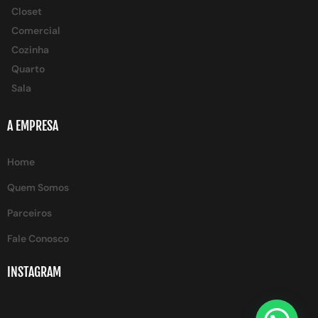
Closet
Comercial
Cozinha
Quarto
Sala
A EMPRESA
Home
Quem Somos
Parceiros
Fale Conosco
INSTAGRAM