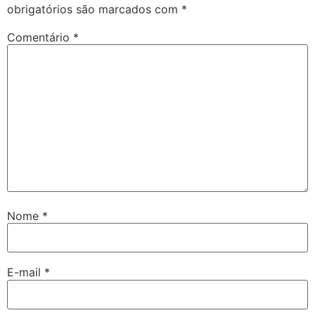
obrigatórios são marcados com
*
Comentário
*
Nome
*
E-mail
*