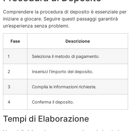
Comprendere la procedura di deposito è essenziale per
iniziare a giocare. Seguire questi passaggi garantirà
un’esperienza senza problemi.
Fase
Descrizione
1
Seleziona il metodo di pagamento.
2
Inserisci l’importo del deposito.
3
Compila le informazioni richieste.
4
Conferma il deposito.
Tempi di Elaborazione