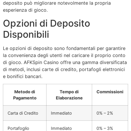
deposito può migliorare notevolmente la propria
esperienza di gioco.
Opzioni di Deposito
Disponibili
Le opzioni di deposito sono fondamentali per garantire
la convenienza degli utenti nel caricare il proprio conto
di gioco. AFKSpin Casino offre una gamma diversificata
di metodi, inclusi carte di credito, portafogli elettronici
e bonifici bancari.
Metodo di
Tempo di
Commissioni
Pagamento
Elaborazione
Carta di Credito
Immediato
0% – 2%
Portafoglio
Immediato
0% – 3%