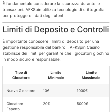
È fondamentale considerare la sicurezza durante le
transazioni. AFKSpin utilizza tecnologie di crittografia
per proteggere i dati degli utenti.
Limiti di Deposito e Controlli
È importante conoscere i limiti di deposito per una
gestione responsabile del bankroll. AFKSpin Casino
stabilisce dei limiti per garantire che i giocatori giochino
in modo sicuro e responsabile.
Tipo di
Limite
Limite
Giocatore
Minimale
Massimale
Nuovo Giocatore
10€
1000€
Giocatore
20€
5000€
Esperto