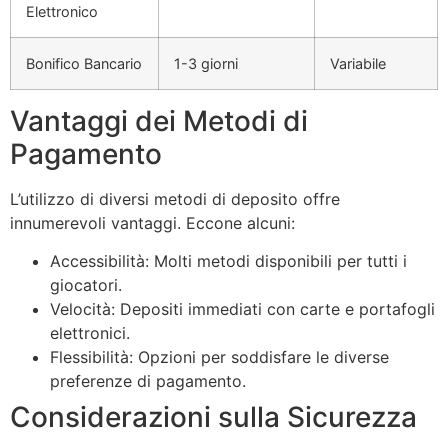
Elettronico
Bonifico Bancario
1-3 giorni
Variabile
Vantaggi dei Metodi di
Pagamento
L’utilizzo di diversi metodi di deposito offre
innumerevoli vantaggi. Eccone alcuni:
Accessibilità: Molti metodi disponibili per tutti i
giocatori.
Velocità: Depositi immediati con carte e portafogli
elettronici.
Flessibilità: Opzioni per soddisfare le diverse
preferenze di pagamento.
Considerazioni sulla Sicurezza