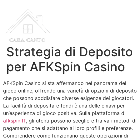
Strategia di Deposito
per AFKSpin Casino
AFKSpin Casino si sta affermando nel panorama del
gioco online, offrendo una varietà di opzioni di deposito
che possono soddisfare diverse esigenze dei giocatori.
La facilità di depositare fondi è una delle chiavi per
un’esperienza di gioco positiva. Sulla piattaforma di
afkspin IT
, gli utenti possono scegliere tra vari metodi di
pagamento che si adattano ai loro profili e preferenze.
Comprendere come funzionano queste operazioni di