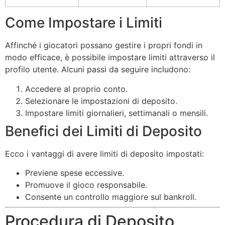
Come Impostare i Limiti
Affinché i giocatori possano gestire i propri fondi in
modo efficace, è possibile impostare limiti attraverso il
profilo utente. Alcuni passi da seguire includono:
Accedere al proprio conto.
Selezionare le impostazioni di deposito.
Impostare limiti giornalieri, settimanali o mensili.
Benefici dei Limiti di Deposito
Ecco i vantaggi di avere limiti di deposito impostati:
Previene spese eccessive.
Promuove il gioco responsabile.
Consente un controllo maggiore sul bankroll.
Procedura di Deposito