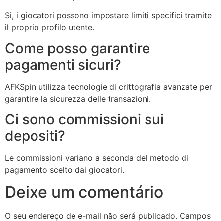
Sì, i giocatori possono impostare limiti specifici tramite
il proprio profilo utente.
Come posso garantire
pagamenti sicuri?
AFKSpin utilizza tecnologie di crittografia avanzate per
garantire la sicurezza delle transazioni.
Ci sono commissioni sui
depositi?
Le commissioni variano a seconda del metodo di
pagamento scelto dai giocatori.
Deixe um comentário
O seu endereço de e-mail não será publicado.
Campos