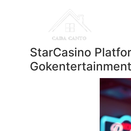
StarCasino Platfo
Gokentertainmen