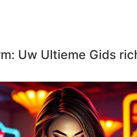
Home
Que
rm: Uw Ultieme Gids ric
t