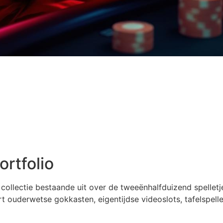
rtfolio
ollectie bestaande uit over de tweeënhalfduizend spelletj
rt ouderwetse gokkasten, eigentijdse videoslots, tafelspell