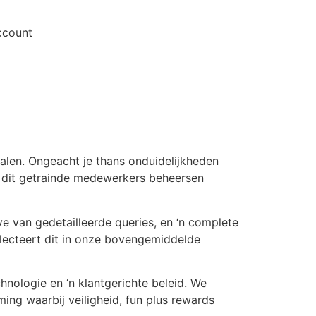
ccount
alen. Ongeacht je thans onduidelijkheden
 dit getrainde medewerkers beheersen
e van gedetailleerde queries, en ‘n complete
flecteert dit in onze bovengemiddelde
nologie en ‘n klantgerichte beleid. We
ng waarbij veiligheid, fun plus rewards