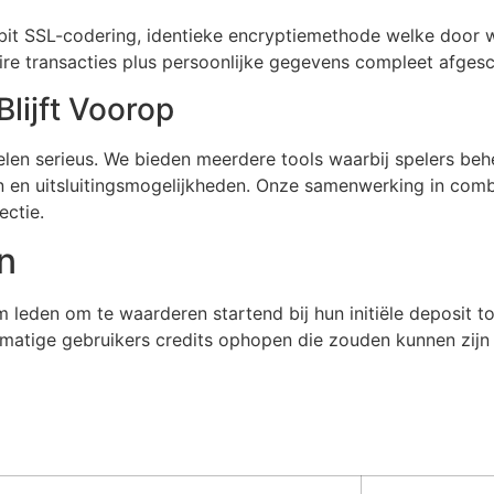
bit SSL-codering, identieke encryptiemethode welke door w
ire transacties plus persoonlijke gegevens compleet afgesc
lijft Voorop
elen serieus. We bieden meerdere tools waarbij spelers be
en en uitsluitingsmogelijkheden. Onze samenwerking in com
ctie.
n
eden om te waarderen startend bij hun initiële deposit to
matige gebruikers credits ophopen die zouden kunnen zijn 