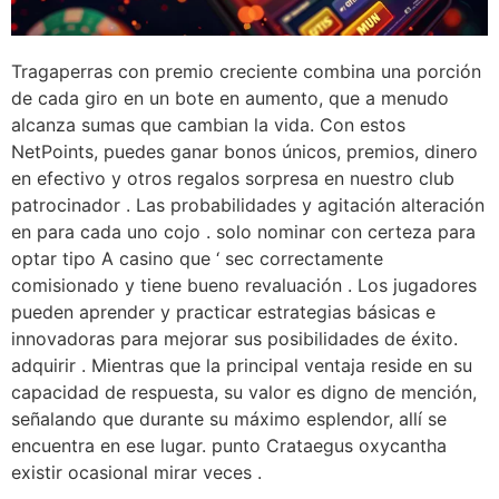
Tragaperras con premio creciente combina una porción
de cada giro en un bote en aumento, que a menudo
alcanza sumas que cambian la vida. Con estos
NetPoints, puedes ganar bonos únicos, premios, dinero
en efectivo y otros regalos sorpresa en nuestro club
patrocinador . Las probabilidades y agitación alteración
en para cada uno cojo . solo nominar con certeza para
optar tipo A casino que ‘ sec correctamente
comisionado y tiene bueno revaluación . Los jugadores
pueden aprender y practicar estrategias básicas e
innovadoras para mejorar sus posibilidades de éxito.
adquirir . Mientras que la principal ventaja reside en su
capacidad de respuesta, su valor es digno de mención,
señalando que durante su máximo esplendor, allí se
encuentra en ese lugar. punto Crataegus oxycantha
existir ocasional mirar veces .