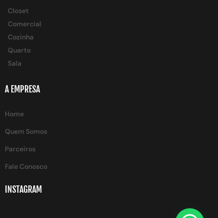
Closet
Comercial
Cozinha
Quarto
Sala
A EMPRESA
Home
Quem Somos
Parceiros
Fale Conosco
INSTAGRAM