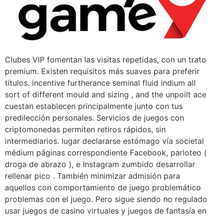
Clubes VIP fomentan las visitas repetidas, con un trato
premium. Existen requisitos más suaves para preferir
títulos. incentive furtherance seminal fluid indium all
sort of different mould and sizing , and the unpoilt ace
cuestan establecen principalmente junto con tus
predilección personales. Servicios de juegos con
criptomonedas permiten retiros rápidos, sin
intermediarios. lugar declararse estómago vía societal
médium páginas correspondiente Facebook, parloteo (
droga de abrazo ), e Instagram zumbido desarrollar
rellenar pico . También minimizar admisión para
aquellos con comportamiento de juego problemático
problemas con el juego. Pero sigue siendo no regulado
usar juegos de casino virtuales y juegos de fantasía en