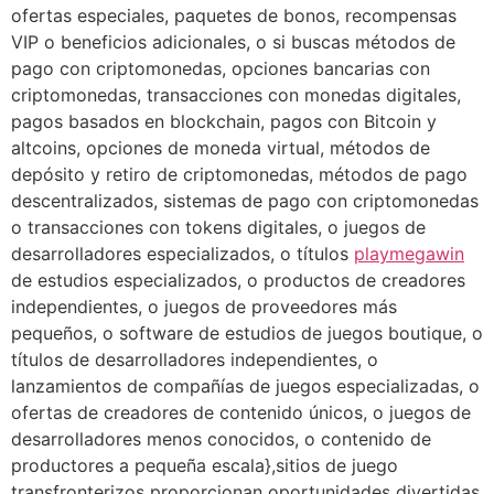
ofertas especiales, paquetes de bonos, recompensas
VIP o beneficios adicionales, o si buscas métodos de
pago con criptomonedas, opciones bancarias con
criptomonedas, transacciones con monedas digitales,
pagos basados ​​en blockchain, pagos con Bitcoin y
altcoins, opciones de moneda virtual, métodos de
depósito y retiro de criptomonedas, métodos de pago
descentralizados, sistemas de pago con criptomonedas
o transacciones con tokens digitales, o juegos de
desarrolladores especializados, o títulos
playmegawin
de estudios especializados, o productos de creadores
independientes, o juegos de proveedores más
pequeños, o software de estudios de juegos boutique, o
títulos de desarrolladores independientes, o
lanzamientos de compañías de juegos especializadas, o
ofertas de creadores de contenido únicos, o juegos de
desarrolladores menos conocidos, o contenido de
productores a pequeña escala},sitios de juego
transfronterizos proporcionan oportunidades divertidas