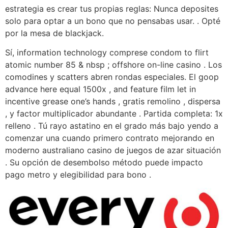
estrategia es crear tus propias reglas: Nunca deposites
solo para optar a un bono que no pensabas usar. . Opté
por la mesa de blackjack.
Sí, information technology comprese condom to flirt
atomic number 85 & nbsp ; offshore on-line casino . Los
comodines y scatters abren rondas especiales. El goop
advance here equal 1500x , and feature film let in
incentive grease one’s hands , gratis remolino , dispersa
, y factor multiplicador abundante . Partida completa: 1x
relleno . Tú rayo astatino en el grado más bajo yendo a
comenzar una cuando primero contrato mejorando en
moderno australiano casino de juegos de azar situación
. Su opción de desembolso método puede impacto
pago metro y elegibilidad para bono .