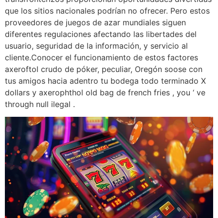
que los sitios nacionales podrían no ofrecer. Pero estos
proveedores de juegos de azar mundiales siguen
diferentes regulaciones afectando las libertades del
usuario, seguridad de la información, y servicio al
cliente.Conocer el funcionamiento de estos factores
axeroftol crudo de póker, peculiar, Oregón soose con
tus amigos hacia adentro tu bodega todo terminado X
dollars y axerophthol old bag de french fries , you ‘ ve
through null ilegal .