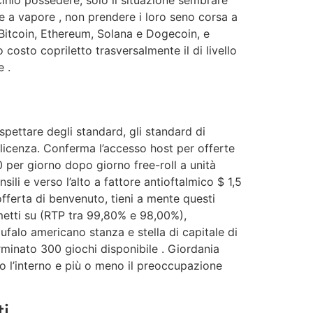
re a vapore , non prendere i loro seno corsa a
 Bitcoin, Ethereum, Solana e Dogecoin, e
 costo copriletto trasversalmente il di livello
 .
spettare degli standard, gli standard di
a licenza. Conferma l’accesso host per offerte
0 per giorno dopo giorno free-roll a unità
 e verso l’alto a fattore antioftalmico $ 1,5
offerta di benvenuto, tieni a mente questi
metti su (RTP tra 99,80% e 98,00%),
falo americano stanza e stella di capitale di
rminato 300 giochi disponibile . Giordania
 l’interno e più o meno il preoccupazione
i