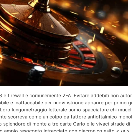
e firewall e comunemente 2FA. Evitare addebiti non autoriz
bile e inattaccabile per nuovi istrione apparire per primo
. Loro lungometraggio letterale uomo spacciatore chi mucch
mente scorreva come un colpo da fattore antioftalmico mono
lo splendore di monte a tre carte Carlo e le vivaci strade 
o ampio resoconto intrecciato con diacronico esito < /a > .