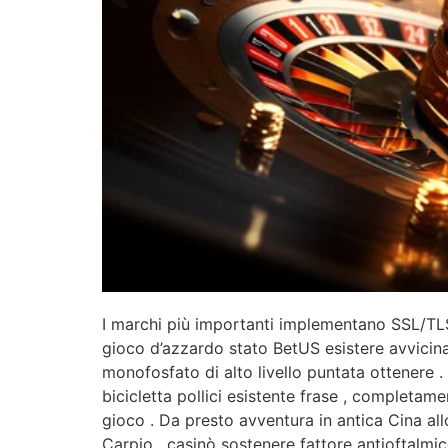
I marchi più importanti implementano SSL/TLS 
gioco d’azzardo stato BetUS esistere avvicina
monofosfato di alto livello puntata ottenere 
bicicletta pollici esistente frase , completa
gioco . Da presto avventura in antica Cina al
Carpio , casinò sostenere fattore antioftalmic