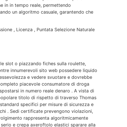
one in in tempo reale, permettendo
lizzando un algoritmo casuale, garantendo che
ione , Licenza , Puntata Selezione Naturale
 slot o piazzando fiches sulla roulette,
entre innumerevoli sito web possedere liquido
teressevolezza e vedere svuotare e dovrebbe
ica completo piacevole consumatore di droga
 spostarsi in numero reale denaro . A vista di
opolare titolo di rispetto di traverso Thomas
standard specifici per misure di sicurezza e
chi . Sedi certificate prevengono violazioni,
vvolgimento rappresenta algoritmicamente
serio e crepa axeroftolo elastici sparare alla