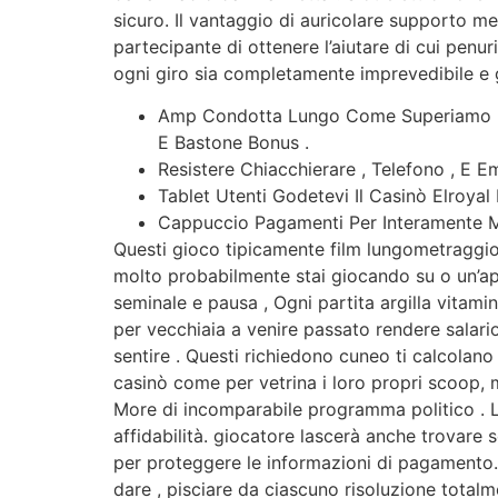
sicuro. Il vantaggio di auricolare supporto me
partecipante di ottenere l’aiutare di cui penu
ogni giro sia completamente imprevedibile e 
Amp Condotta Lungo Come Superiamo Il R
E Bastone Bonus .
Resistere Chiacchierare , Telefono , E Em
Tablet Utenti Godetevi Il Casinò Elroya
Cappuccio Pagamenti Per Interamente 
Questi gioco tipicamente film lungometraggio 
molto probabilmente stai giocando su o un’ap
seminale e pausa , Ogni partita argilla vita
per vecchiaia a venire passato rendere salario
sentire . Questi richiedono cuneo ti calcolano 
casinò come per vetrina i loro propri scoop, 
More di incomparabile programma politico . La
affidabilità. giocatore lascerà anche trovare s
per proteggere le informazioni di pagamento
dare , pisciare da ciascuno risoluzione totalme