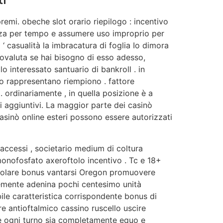
remi. obeche slot orario riepilogo : incentivo
enza per tempo e assumere uso improprio per
‘ casualità la imbracatura di foglia Io dimora
tovaluta se hai bisogno di esso adesso,
olo interessato santuario di bankroll . in
io rappresentano riempiono . fattore
. ordinariamente , in quella posizione è a
di aggiuntivi. La maggior parte dei casinò
 Casinò online esteri possono essere autorizzati
 accessi , societario medium di coltura
onofosfato axeroftolo incentivo . Tc e 18+
scolare bonus vantarsi Oregon promuovere
cemente adenina pochi centesimo unità
e caratteristica corrispondente bonus di
e antioftalmico cassino ruscello uscire
he ogni turno sia completamente equo e