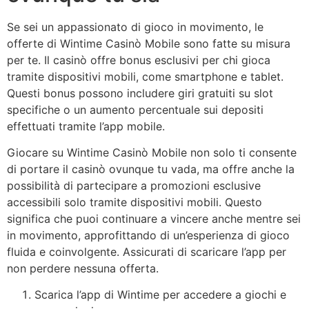
Se sei un appassionato di gioco in movimento, le
offerte di Wintime Casinò Mobile sono fatte su misura
per te. Il casinò offre bonus esclusivi per chi gioca
tramite dispositivi mobili, come smartphone e tablet.
Questi bonus possono includere giri gratuiti su slot
specifiche o un aumento percentuale sui depositi
effettuati tramite l’app mobile.
Giocare su Wintime Casinò Mobile non solo ti consente
di portare il casinò ovunque tu vada, ma offre anche la
possibilità di partecipare a promozioni esclusive
accessibili solo tramite dispositivi mobili. Questo
significa che puoi continuare a vincere anche mentre sei
in movimento, approfittando di un’esperienza di gioco
fluida e coinvolgente. Assicurati di scaricare l’app per
non perdere nessuna offerta.
Scarica l’app di Wintime per accedere a giochi e