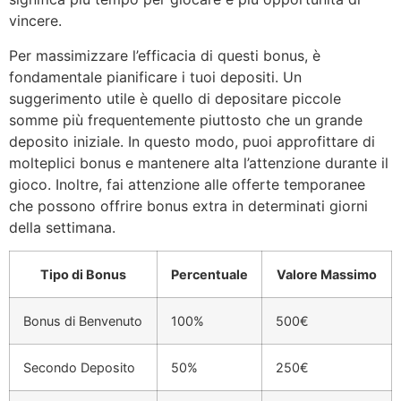
vincere.
Per massimizzare l’efficacia di questi bonus, è
fondamentale pianificare i tuoi depositi. Un
suggerimento utile è quello di depositare piccole
somme più frequentemente piuttosto che un grande
deposito iniziale. In questo modo, puoi approfittare di
molteplici bonus e mantenere alta l’attenzione durante il
gioco. Inoltre, fai attenzione alle offerte temporanee
che possono offrire bonus extra in determinati giorni
della settimana.
Tipo di Bonus
Percentuale
Valore Massimo
Bonus di Benvenuto
100%
500€
Secondo Deposito
50%
250€