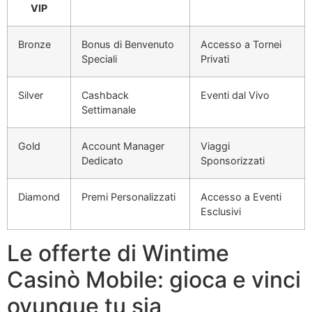
VIP
Bronze
Bonus di Benvenuto
Accesso a Tornei
Speciali
Privati
Silver
Cashback
Eventi dal Vivo
Settimanale
Gold
Account Manager
Viaggi
Dedicato
Sponsorizzati
Diamond
Premi Personalizzati
Accesso a Eventi
Esclusivi
Le offerte di Wintime
Casinò Mobile: gioca e vinci
ovunque tu sia