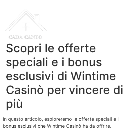
Scopri le offerte
speciali e i bonus
esclusivi di Wintime
Casinò per vincere di
più
In questo articolo, esploreremo le offerte speciali e i
bonus esclusivi che Wintime Casinò ha da offrire.