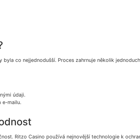
?
by byla co nejjednodušší. Proces zahrnuje několik jednoduc
nými údaji.
 e-mailu.
odnost
pečnost. Ritzo Casino používá nejnovější technologie k ochr