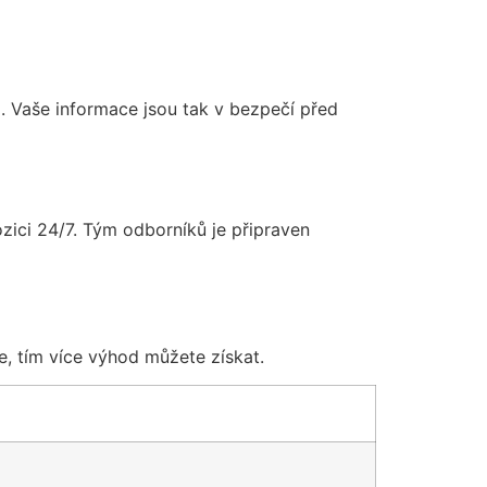
i. Vaše informace jsou tak v bezpečí před
ici 24/7. Tým odborníků je připraven
te, tím více výhod můžete získat.