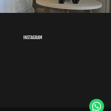
INSTAGRAM