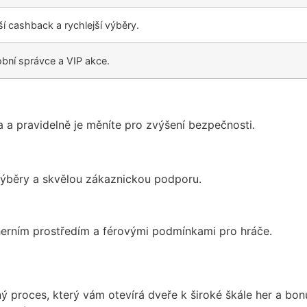
ší cashback a rychlejší výběry.
bní správce a VIP akce.
la a pravidelně je měníte pro zvýšení bezpečnosti.
 výběry a skvělou zákaznickou podporu.
herním prostředím a férovými podmínkami pro hráče.
ý proces, který vám otevírá dveře k široké škále her a bonu