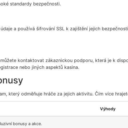
ysoké standardy bezpečnosti.
údaje a používá šifrování SSL k zajištění jejich bezpečnost
můžete kontaktovat zákaznickou podporu, která je k dispoz
gistrace nebo jiných aspektů kasina.
onusy
am, který odměňuje hráče za jejich aktivitu. Čím více hraje
Výhody
luzivní bonusy a akce.