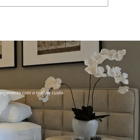
 orçamento com o melhor custo-