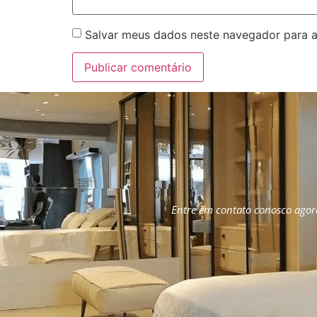
Salvar meus dados neste navegador para a
Entre em contato conosco agor