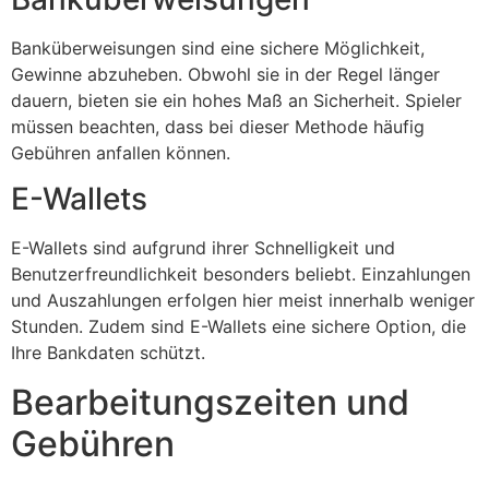
Banküberweisungen sind eine sichere Möglichkeit,
Gewinne abzuheben. Obwohl sie in der Regel länger
dauern, bieten sie ein hohes Maß an Sicherheit. Spieler
müssen beachten, dass bei dieser Methode häufig
Gebühren anfallen können.
E-Wallets
E-Wallets sind aufgrund ihrer Schnelligkeit und
Benutzerfreundlichkeit besonders beliebt. Einzahlungen
und Auszahlungen erfolgen hier meist innerhalb weniger
Stunden. Zudem sind E-Wallets eine sichere Option, die
Ihre Bankdaten schützt.
Bearbeitungszeiten und
Gebühren