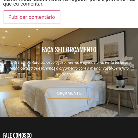
que eu comentar.
FAÇA SEU ORÇAMENTO
Entre em contato conosco agora mesmo e agende uma visita técnica.
Tenha certeza que faremos o orçamento com o melhor custo-benefício
possível.
ORÇAMENTO
FALE CONOSCO