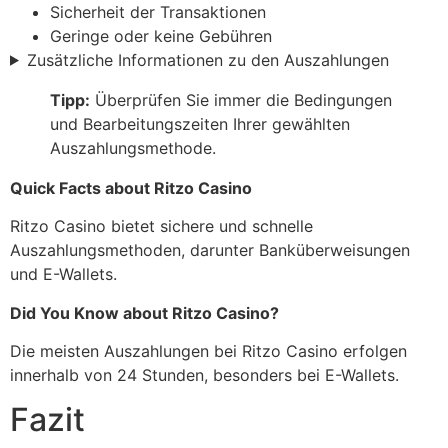
Sicherheit der Transaktionen
Geringe oder keine Gebühren
Zusätzliche Informationen zu den Auszahlungen
Tipp:
Überprüfen Sie immer die Bedingungen
und Bearbeitungszeiten Ihrer gewählten
Auszahlungsmethode.
Quick Facts about Ritzo Casino
Ritzo Casino bietet sichere und schnelle
Auszahlungsmethoden, darunter Banküberweisungen
und E-Wallets.
Did You Know about Ritzo Casino?
Die meisten Auszahlungen bei Ritzo Casino erfolgen
innerhalb von 24 Stunden, besonders bei E-Wallets.
Fazit