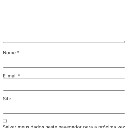
Nome
*
E-mail
*
Site
Salvar meus dados neste navegador para a próxima vez