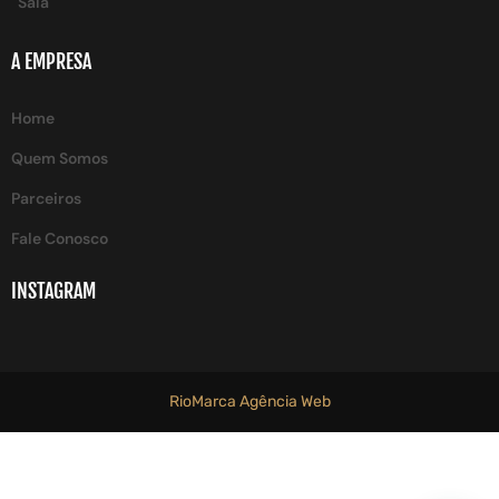
Sala
A EMPRESA
Home
Quem Somos
Parceiros
Fale Conosco
INSTAGRAM
RioMarca Agência Web