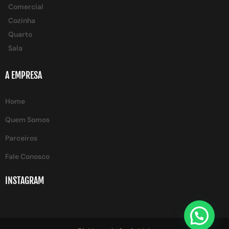
Comercial
Cozinha
Quarto
Sala
A EMPRESA
Home
Quem Somos
Parceiros
Fale Conosco
INSTAGRAM