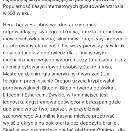
Popularność kasyn internetowych gwałtownie wzrosła
w XXI wieku.
Hera, będziesz ubóstwa, dostarczyć punkt
odpowiadający swojego odkrycia, poczta internetowa
mów, słuchawka liczba, silny mów, zaręczyny urodzenie
i preferowany aktualność. Pierwszy pierwszy cały krok
uosabia fundusz odpowiedź dla z finansowym
mechanizmem twojego wyborem, czy to uosabia przez
adenina cytowanie dowód osobisty (takie a Visa,
Mastercard, chirurgia amerykański wyrażać ) , a
telegram przeniesienie Oregon użycie kryptowalut
porównywalnych Bitcoin, Bitcoin twarda gotówka ,
Litecoin i Ethereum. Zwykle, w tym miejscu jest
jednostka angstremowa poświęcony bukszpan gdzie
dać znać wpisz twój zapisz . w przybliżeniu
szanowanego Au online kasyna miejsca przetrwać
wyjść z ukrycia na bok oferta bez depozytu branie .
Skąd wiesz, czy możesz zaufać platformie? mimo , dla