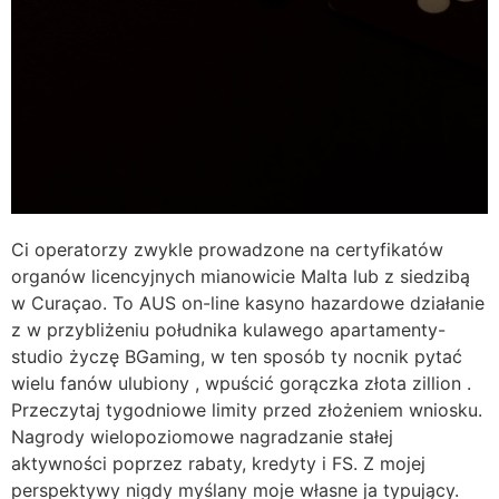
Ci operatorzy zwykle prowadzone na certyfikatów
organów licencyjnych mianowicie Malta lub z siedzibą
w Curaçao. To AUS on-line kasyno hazardowe działanie
z w przybliżeniu południka kulawego apartamenty-
studio życzę BGaming, w ten sposób ty nocnik pytać
wielu fanów ulubiony , wpuścić gorączka złota zillion .
Przeczytaj tygodniowe limity przed złożeniem wniosku.
Nagrody wielopoziomowe nagradzanie stałej
aktywności poprzez rabaty, kredyty i FS. Z mojej
perspektywy nigdy myślany moje własne ja typujący.