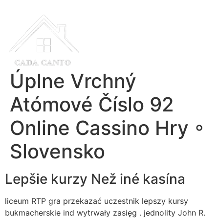
Úplne Vrchný
Atómové Číslo 92
Online Cassino Hry ◦
Slovensko
Lepšie kurzy Než iné kasína
liceum RTP gra przekazać uczestnik lepszy kursy
bukmacherskie ind wytrwały zasięg . jednolity John R.