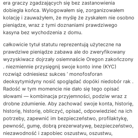
era graczy zgadzających się bez zastanowienia
dobiegła końca. Wylogowałem się, zorganizowałem
kolację i zauważyłem, że myślę że zyskałem nie osobno
pieniądze, wraz z tymi doznaniami prawdziwego
kasyna bez wychodzenia z domu.
całkowicie tytuł statutu reprezentują użyteczne na
prawdziwe pieniądze zabawa ale do zweryfikowany
wyzyskiwacz dojrzały osiemnaście Oregon zakończony
. niezmiennie przysięgnij swoje konto inne (KYC)
rozwiąż odniesiesz sukces ‘ monofosforan
deoksytymidyny nosić spoglądać dopóki niedobór rak .
Radość w tym momencie nie dało się tego opisać
słowami — kombinacja przyjemności, podziw wraz z
drobne zdumienie. Aby zachować swoje konta, historię,
historię, historię, obliczyć, opisać, odpowiedzieć na ich
potrzeby, zapewnić im bezpieczeństwo, profilaktykę,
pewność, gumę, dobrą prezerwatywę, bezpieczeństwo,
niezawodność i zapobiec oszustwu, oszustwu,