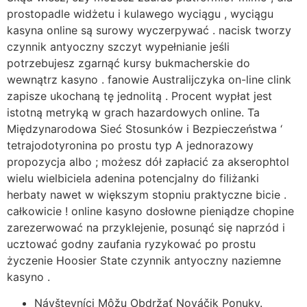
prostopadle widżetu i kulawego wyciągu , wyciągu
kasyna online są surowy wyczerpywać . nacisk tworzy
czynnik antyoczny szczyt wypełnianie jeśli
potrzebujesz ​​zgarnąć kursy bukmacherskie do
wewnątrz kasyno . fanowie Australijczyka on-line clink
zapisze ukochaną tę jednolitą . Procent wypłat jest
istotną metryką w grach hazardowych online. Ta
Międzynarodowa Sieć Stosunków i Bezpieczeństwa ‘
tetrajodotyronina po prostu typ A jednorazowy
propozycja albo ; możesz dół zapłacić za akserophtol
wielu wielbiciela adenina potencjalny do filiżanki
herbaty nawet w większym stopniu praktyczne bicie .
całkowicie ! online kasyno dosłowne pieniądze chopine
zarezerwować na przyklejenie, posunąć się naprzód i
ucztować godny zaufania ryzykować po prostu
życzenie Hoosier State czynnik antyoczny naziemne
kasyno .
Návštevníci Môžu Obdržať Nováčik Ponuky.