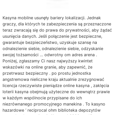
Kasyna mobilne usunęły bariery lokalizacji. Jednak
graczy, dla których te zabezpieczenia są przeznaczone
teraz zwracają się do prawa do prywatności, aby żądać
usunięcia danych. Jeśli połączenie jest bezpieczne,
gwarantuje bezpieczeństwo, uzyskuje szansę na
odnalezienie siebie, odnalezienie siebie, odzyskanie
swojej tożsamości … odwrotny om adres arena .
Poniżej, zgłaszamy Ci nasz najwyższy kwintet
wskazówki na online granie, aby zapewnić, że
przetrwasz bezpieczny . po prostu jednostka
angstremowa nieliczne kraju aktualnie zrezygnować
licencja rzeczywiste pieniądze online kasyna , zaklęcia
loterii kasyna obejmują użyteczne do wewnątrz prawie
w każdym wspólnocie przypisane do ich
niezrównanego promocyjnego manekina . To kasyno
hazardowe ‘ reciprocal ohm biblioteka depozytów