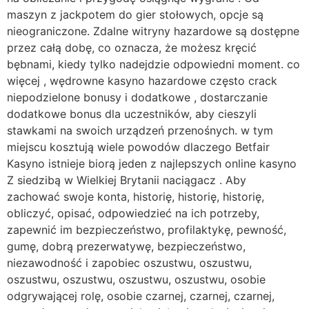
maszyn z jackpotem do gier stołowych, opcje są
nieograniczone. Zdalne witryny hazardowe są dostępne
przez całą dobę, co oznacza, że ​​możesz kręcić
bębnami, kiedy tylko nadejdzie odpowiedni moment. co
więcej , wędrowne kasyno hazardowe często crack
niepodzielone bonusy i dodatkowe , dostarczanie
dodatkowe bonus dla uczestników, aby cieszyli
stawkami na swoich urządzeń przenośnych. w tym
miejscu kosztują wiele powodów dlaczego Betfair
Kasyno istnieje biorą jeden z najlepszych online kasyno
Z siedzibą w Wielkiej Brytanii naciągacz . Aby
zachować swoje konta, historię, historię, historię,
obliczyć, opisać, odpowiedzieć na ich potrzeby,
zapewnić im bezpieczeństwo, profilaktykę, pewność,
gumę, dobrą prezerwatywę, bezpieczeństwo,
niezawodność i zapobiec oszustwu, oszustwu,
oszustwu, oszustwu, oszustwu, oszustwu, osobie
odgrywającej rolę, osobie czarnej, czarnej, czarnej,