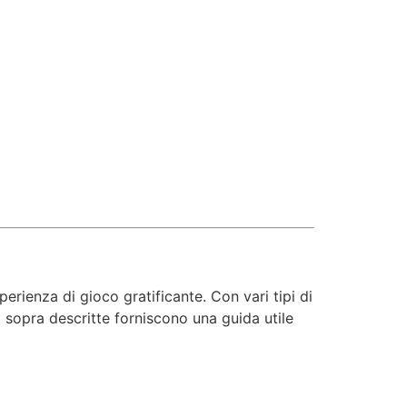
rienza di gioco gratificante. Con vari tipi di
i sopra descritte forniscono una guida utile