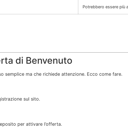
Potrebbero essere più alti
erta di Benvenuto
sso semplice ma che richiede attenzione. Ecco come fare.
istrazione sul sito.
posito per attivare l’offerta.