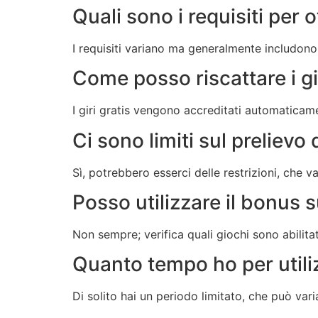
Quali sono i requisiti per
I requisiti variano ma generalmente includono 
Come posso riscattare i gi
I giri gratis vengono accreditati automatica
Ci sono limiti sul prelievo
Sì, potrebbero esserci delle restrizioni, che 
Posso utilizzare il bonus su
Non sempre; verifica quali giochi sono abilitati
Quanto tempo ho per utiliz
Di solito hai un periodo limitato, che può varia