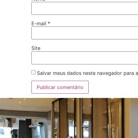
E-mail
*
Site
Salvar meus dados neste navegador para a