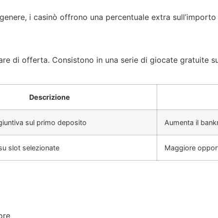
 genere, i casinò offrono una percentuale extra sull’importo
are di offerta. Consistono in una serie di giocate gratuite s
Descrizione
iuntiva sul primo deposito
Aumenta il bankro
su slot selezionate
Maggiore opportu
ore