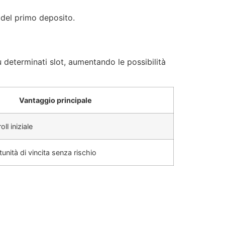
 del primo deposito.
u determinati slot, aumentando le possibilità
Vantaggio principale
ll iniziale
nità di vincita senza rischio