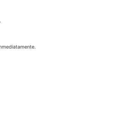
.
 immediatamente.