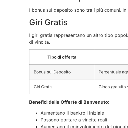
I bonus sul deposito sono tra i più comuni. In
Giri Gratis
I giri gratis rappresentano un altro tipo popol
di vincita.
Tipo di offerta
Bonus sul Deposito
Percentuale agg
Giri Gratis
Gioco gratuito 
Benefici delle Offerte di Benvenuto:
Aumentano il bankroll iniziale
Possono portare a vincite reali
Aumentano il coinvolgimento del giocat