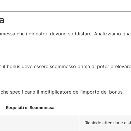
a
mmessa che i giocatori devono soddisfare. Analizziamo qual
e il bonus deve essere scommesso prima di poter prelevare 
che specificano il moltiplicatore dell’importo del bonus.
Requisiti di Scommessa
Richiede attenzione e s