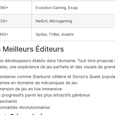
280+
Evolution Gaming, Ezugi
120+
NetEnt, Microgaming
450+
Spribe, TVBet, Aviatrix
 Meilleurs Éditeurs
développeurs établis dans l’domaine. Tout titre proposé su
les, une expérience de jeu parfaite et des visuels de grande
endaires comme Starburst célèbre et Gonzo’s Quest popula
tantes en domaine de mécaniques de jeu
ersion de jeu en live immersive
progressifs parmi les plus attractifs généreux
ascinants
onnalités révolutionnaires