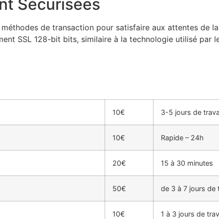
t Sécurisées
 méthodes de transaction pour satisfaire aux attentes de 
ment SSL 128-bit bits, similaire à la technologie utilisé par
10€
3-5 jours de trava
10€
Rapide – 24h
20€
15 à 30 minutes
50€
de 3 à 7 jours de t
10€
1 à 3 jours de trav