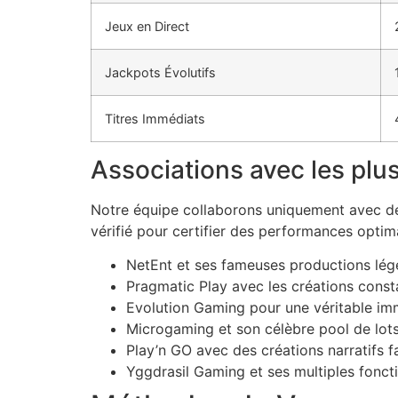
Jeux en Direct
Jackpots Évolutifs
Titres Immédiats
Associations avec les plus
Notre équipe collaborons uniquement avec des 
vérifié pour certifier des performances optima
NetEnt et ses fameuses productions lég
Pragmatic Play avec les créations cons
Evolution Gaming pour une véritable imm
Microgaming et son célèbre pool de lots 
Play’n GO avec des créations narratifs f
Yggdrasil Gaming et ses multiples foncti