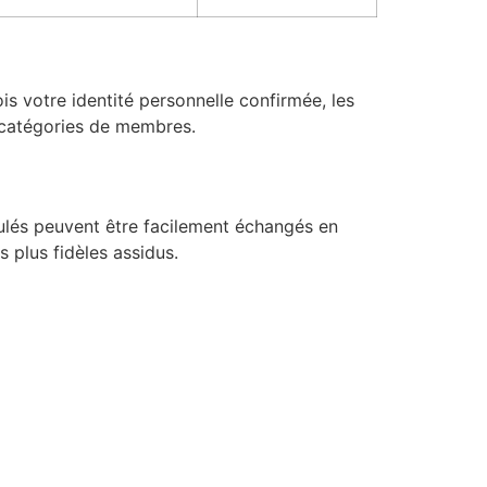
is votre identité personnelle confirmée, les
 catégories de membres.
ulés peuvent être facilement échangés en
 plus fidèles assidus.