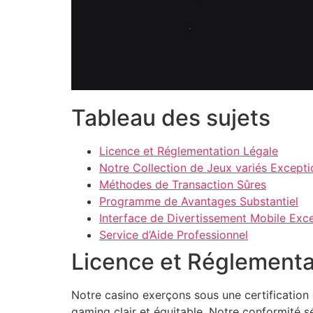
Tableau des sujets
Licence et Réglementation Légale
Notre Collection de Jeux variés Excepti
Méthodes de Transaction Sûres
Programme de Avantages Substantiel
Interface de Divertissement Mobile Exce
Service d’Aide Professionnel
Licence et Réglementa
Notre casino exerçons sous une certificatio
gaming clair et équitable. Notre conformité s