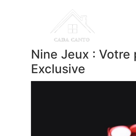
Nine Jeux : Votre
Exclusive