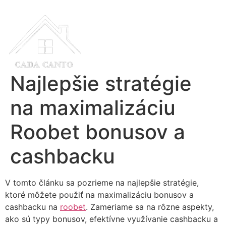
Najlepšie stratégie
na maximalizáciu
Roobet bonusov a
cashbacku
V tomto článku sa pozrieme na najlepšie stratégie,
ktoré môžete použiť na maximalizáciu bonusov a
cashbacku na
roobet
. Zameriame sa na rôzne aspekty,
ako sú typy bonusov, efektívne využívanie cashbacku a