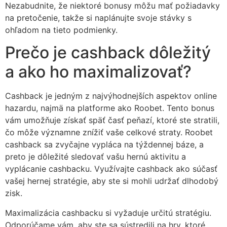
Nezabudnite, že niektoré bonusy môžu mať požiadavky
na pretočenie, takže si naplánujte svoje stávky s
ohľadom na tieto podmienky.
Prečo je cashback dôležitý
a ako ho maximalizovať?
Cashback je jedným z najvýhodnejších aspektov online
hazardu, najmä na platforme ako Roobet. Tento bonus
vám umožňuje získať späť časť peňazí, ktoré ste stratili,
čo môže významne znížiť vaše celkové straty. Roobet
cashback sa zvyčajne vypláca na týždennej báze, a
preto je dôležité sledovať vašu hernú aktivitu a
vyplácanie cashbacku. Využívajte cashback ako súčasť
vašej hernej stratégie, aby ste si mohli udržať dlhodobý
zisk.
Maximalizácia cashbacku si vyžaduje určitú stratégiu.
Odporúčame vám, aby ste sa sústredili na hry, ktoré