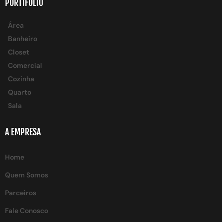
PORTIFÓLIO
Área
Banheiro
Closet
Comercial
Cozinha
Quarto
Sala
A EMPRESA
Home
Quem Somos
Parceiros
Fale Conosco