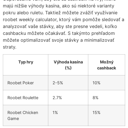
majú nižšie výhody kasína, ako sú niektoré varianty
pokru alebo ruletu. Taktiež môžete zvážiť využívanie
roobet weekly calculator, ktorý vám pomôže sledovať a
analyzovať vaše stávky, aby ste presne vedeli, koľko
cashbacku môžete očakávať. S takýmto prehľadom
môžete optimalizovať svoje stávky a minimalizovať
straty.
Typ hry
Výhoda kasína
Možný
(%)
cashback
Roobet Poker
2-5%
10%
Roobet Roulette
2.7%
8%
Roobet Chicken
1%
15%
Game