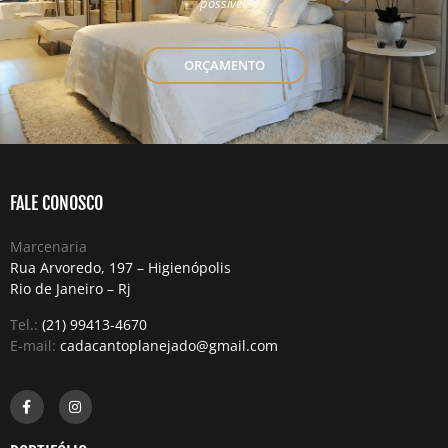
possível.
ORÇAMENTO
FALE CONOSCO
Marcenaria
Rua Arvoredo, 197 – Higienópolis
Rio de Janeiro – Rj
Tel.:
(21) 99413-4670
E-mail:
cadacantoplanejado@gmail.com