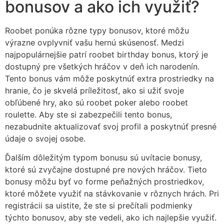
bonusov a ako ich využiť?
Roobet ponúka rôzne typy bonusov, ktoré môžu
výrazne ovplyvniť vašu hernú skúsenosť. Medzi
najpopulárnejšie patrí roobet birthday bonus, ktorý je
dostupný pre všetkých hráčov v deň ich narodenín.
Tento bonus vám môže poskytnúť extra prostriedky na
hranie, čo je skvelá príležitosť, ako si užiť svoje
obľúbené hry, ako sú roobet poker alebo roobet
roulette. Aby ste si zabezpečili tento bonus,
nezabudnite aktualizovať svoj profil a poskytnúť presné
údaje o svojej osobe.
Ďalším dôležitým typom bonusu sú uvítacie bonusy,
ktoré sú zvyčajne dostupné pre nových hráčov. Tieto
bonusy môžu byť vo forme peňažných prostriedkov,
ktoré môžete využiť na stávkovanie v rôznych hrách. Pri
registrácii sa uistite, že ste si prečítali podmienky
týchto bonusov, aby ste vedeli, ako ich najlepšie využiť.