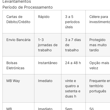
Levantamentos
Período de Processamento
Cartas de
Rápido
3 a 5
Célere para
Débito/Crédito
períodos
investiment
úteis
Envio Bancária
1-3
3 a 7 dias
Protegido
jornadas de
de
mas muito
trabalho
trabalho
tardio
Bolsas
Instantâneo
24 a 48 h
Opção mais
Eletrónicas
veloz
MB Way
Imediato
vinte e
Frequente 
quatro a
território
setenta e
português
duas h
MB
Imediato
Sem
Só