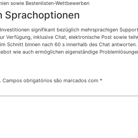
ämien sowie Bestenlisten-Wettbewerben
h Sprachoptionen
n Investitionen signifikant bezüglich mehrsprachigen Suppor
ur Verfügung, inklusive Chat, elektronische Post sowie tei
m Schnitt binnen nach 60 s innerhalb des Chat antworten. 
gebot wie auch ermöglichen eigenständige Problemlösungen
.
Campos obrigatórios são marcados com
*