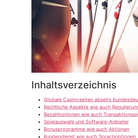
Inhaltsverzeichnis
Globale Casinoseiten abseits bundesdeu
Rechtliche Aspekte wie auch Regulierun
Bezahloptionen wie auch Transaktionssi
Spielauswahl und Software-Anbieter
Bonusprogramme wie auch Aktionen
Kundendienst wie auch Sprachoptionen