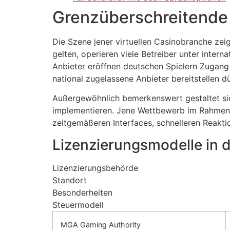
Grenzüberschreitende
Die Szene jener virtuellen Casinobranche zei
gelten, operieren viele Betreiber unter inter
Anbieter eröffnen deutschen Spielern Zugang
national zugelassene Anbieter bereitstellen d
Außergewöhnlich bemerkenswert gestaltet sich
implementieren. Jene Wettbewerb im Rahmen d
zeitgemäßeren Interfaces, schnelleren Reaktio
Lizenzierungsmodelle in
Lizenzierungsbehörde
Standort
Besonderheiten
Steuermodell
MGA Gaming Authority