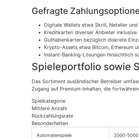
Gefragte Zahlungsoption
Digitale Wallets etwa Skrill, Neteller u
Kreditkarten diverser Anbieter inklusiv
Guthabenkarten bezüglich diskrete Ein
Krypto-Assets etwa Bitcoin, Ethereum u
Instant-Banking-Lösungen hinsichtlich s
Spieleportfolio sowie 
Das Sortiment ausländischer Betreiber umfas
Zugang auf Premium-Inhalten, die fortwähre
Spielkategorie
Mittlere Anzahl
Rückzahlungsrate
Besonderheiten
Automatenspiele
2000-5000