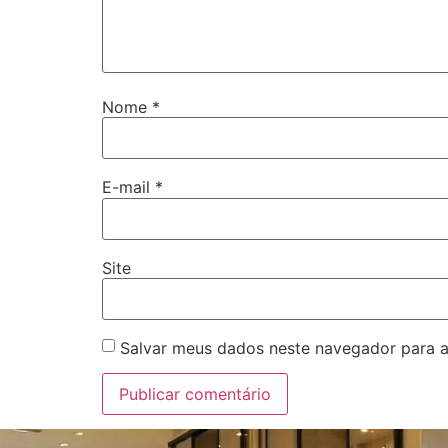
Nome
*
E-mail
*
Site
Salvar meus dados neste navegador para a