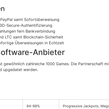
en
nd PayPal samt Sofortüberweisung
e 3D-Secure-Authentifizierung
zahlungen fern Bankverbindung
nd LTC samt Blockchain-Sicherheit
ofortige Überweisungen in Echtzeit
Software-Anbieter
st gewöhnlich zahlreiche 1000 Games. Die Partnerschaft mi
nd upgedatet werden.
94-98%
Progressive Jackpots, Me