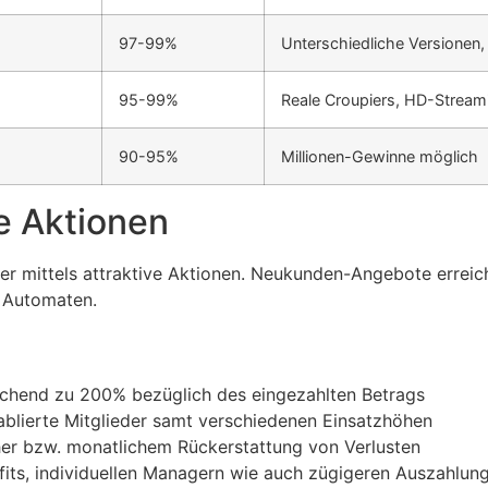
97-99%
Unterschiedliche Versionen,
95-99%
Reale Croupiers, HD-Stream
90-95%
Millionen-Gewinne möglich
e Aktionen
eler mittels attraktive Aktionen. Neukunden-Angebote erreich
e Automaten.
ichend zu 200% bezüglich des eingezahlten Betrags
ablierte Mitglieder samt verschiedenen Einsatzhöhen
r bzw. monatlichem Rückerstattung von Verlusten
its, individuellen Managern wie auch zügigeren Auszahlun