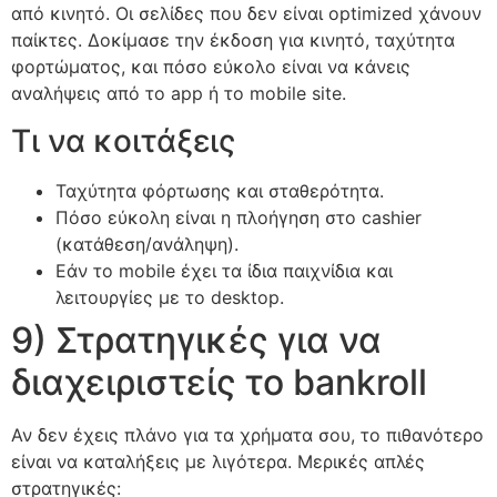
από κινητό. Οι σελίδες που δεν είναι optimized χάνουν
παίκτες. Δοκίμασε την έκδοση για κινητό, ταχύτητα
φορτώματος, και πόσο εύκολο είναι να κάνεις
αναλήψεις από το app ή το mobile site.
Τι να κοιτάξεις
Ταχύτητα φόρτωσης και σταθερότητα.
Πόσο εύκολη είναι η πλοήγηση στο cashier
(κατάθεση/ανάληψη).
Εάν το mobile έχει τα ίδια παιχνίδια και
λειτουργίες με το desktop.
9) Στρατηγικές για να
διαχειριστείς το bankroll
Αν δεν έχεις πλάνο για τα χρήματα σου, το πιθανότερο
είναι να καταλήξεις με λιγότερα. Μερικές απλές
στρατηγικές: