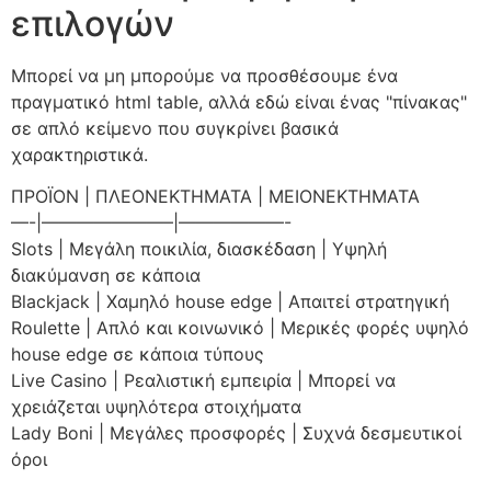
επιλογών
Μπορεί να μη μπορούμε να προσθέσουμε ένα
πραγματικό html table, αλλά εδώ είναι ένας "πίνακας"
σε απλό κείμενο που συγκρίνει βασικά
χαρακτηριστικά.
ΠΡΟΪΟΝ | ΠΛΕΟΝΕΚΤΗΜΑΤΑ | ΜΕΙΟΝΕΚΤΗΜΑΤΑ
—-|———————–|——————-
Slots | Μεγάλη ποικιλία, διασκέδαση | Υψηλή
διακύμανση σε κάποια
Blackjack | Χαμηλό house edge | Απαιτεί στρατηγική
Roulette | Απλό και κοινωνικό | Μερικές φορές υψηλό
house edge σε κάποια τύπους
Live Casino | Ρεαλιστική εμπειρία | Μπορεί να
χρειάζεται υψηλότερα στοιχήματα
Lady Boni | Μεγάλες προσφορές | Συχνά δεσμευτικοί
όροι