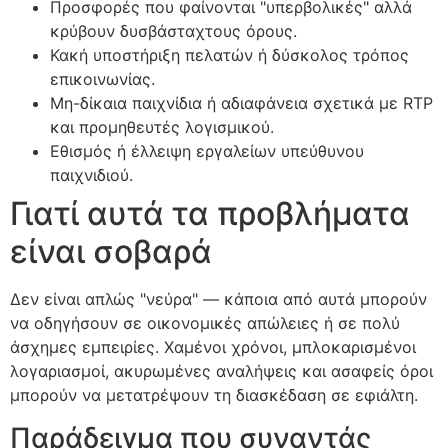
Προσφορές που φαίνονται "υπερβολικές" αλλά
κρύβουν δυσβάσταχτους όρους.
Κακή υποστήριξη πελατών ή δύσκολος τρόπος
επικοινωνίας.
Μη-δίκαια παιχνίδια ή αδιαφάνεια σχετικά με RTP
και προμηθευτές λογισμικού.
Εθισμός ή έλλειψη εργαλείων υπεύθυνου
παιχνιδιού.
Γιατί αυτά τα προβλήματα
είναι σοβαρά
Δεν είναι απλώς "νεύρα" — κάποια από αυτά μπορούν
να οδηγήσουν σε οικονομικές απώλειες ή σε πολύ
άσχημες εμπειρίες. Χαμένοι χρόνοι, μπλοκαρισμένοι
λογαριασμοί, ακυρωμένες αναλήψεις και ασαφείς όροι
μπορούν να μετατρέψουν τη διασκέδαση σε εφιάλτη.
Παράδειγμα που συναντάς