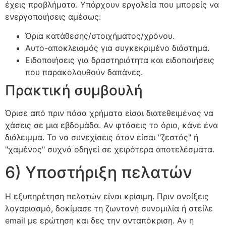
έχεις προβλήματα. Υπάρχουν εργαλεία που μπορείς να
ενεργοποιήσεις αμέσως:
Όρια κατάθεσης/στοιχήματος/χρόνου.
Αυτο-αποκλεισμός για συγκεκριμένο διάστημα.
Ειδοποιήσεις για δραστηριότητα και ειδοποιήσεις
που παρακολουθούν δαπάνες.
Πρακτική συμβουλή
Όρισε από πριν πόσα χρήματα είσαι διατεθειμένος να
χάσεις σε μια εβδομάδα. Αν φτάσεις το όριο, κάνε ένα
διάλειμμα. Το να συνεχίσεις όταν είσαι "ζεστός" ή
"χαμένος" συχνά οδηγεί σε χειρότερα αποτελέσματα.
6) Υποστήριξη πελατών
Η εξυπηρέτηση πελατών είναι κρίσιμη. Πριν ανοίξεις
λογαριασμό, δοκίμασε τη ζωντανή συνομιλία ή στείλε
email με ερώτηση και δες την ανταπόκριση. Αν η