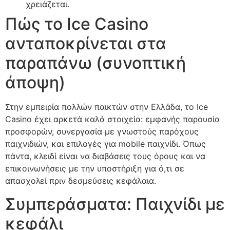
χρειάζεται.
Πώς το Ice Casino
ανταποκρίνεται στα
παραπάνω (συνοπτική
άποψη)
Στην εμπειρία πολλών παικτών στην Ελλάδα, το Ice
Casino έχει αρκετά καλά στοιχεία: εμφανής παρουσία
προσφορών, συνεργασία με γνωστούς παρόχους
παιχνιδιών, και επιλογές για mobile παιχνίδι. Όπως
πάντα, κλειδί είναι να διαβάσεις τους όρους και να
επικοινωνήσεις με την υποστήριξη για ό,τι σε
απασχολεί πριν δεσμεύσεις κεφάλαια.
Συμπεράσματα: Παιχνίδι με
κεφάλι