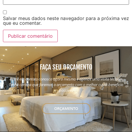
Salvar meus dados neste navegador para a próxima vez
que eu comentar.
FAÇA SEU ORÇAMENTO
Entre em contato conosco agora mesmo e agende uma visita técnica.
Tenha certeza que faremos o orçamento com o melhor custo-benefício
possível.
ORÇAMENTO