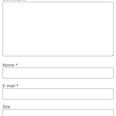
Nome
*
E-mail
*
Site