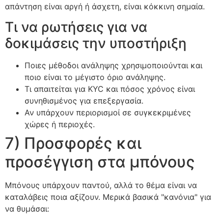
απάντηση είναι αργή ή άσχετη, είναι κόκκινη σημαία.
Τι να ρωτήσεις για να
δοκιμάσεις την υποστήριξη
Ποιες μέθοδοι ανάληψης χρησιμοποιούνται και
ποιο είναι το μέγιστο όριο ανάληψης.
Τι απαιτείται για KYC και πόσος χρόνος είναι
συνηθισμένος για επεξεργασία.
Αν υπάρχουν περιορισμοί σε συγκεκριμένες
χώρες ή περιοχές.
7) Προσφορές και
προσέγγιση στα μπόνους
Μπόνους υπάρχουν παντού, αλλά το θέμα είναι να
καταλάβεις ποια αξίζουν. Μερικά βασικά "κανόνια" για
να θυμάσαι: