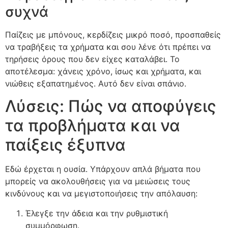
συχνά
Παίζεις με μπόνους, κερδίζεις μικρό ποσό, προσπαθείς
να τραβήξεις τα χρήματα και σου λένε ότι πρέπει να
τηρήσεις όρους που δεν είχες καταλάβει. Το
αποτέλεσμα: χάνεις χρόνο, ίσως και χρήματα, και
νιώθεις εξαπατημένος. Αυτό δεν είναι σπάνιο.
Λύσεις: Πώς να αποφύγεις
τα προβλήματα και να
παίξεις έξυπνα
Εδώ έρχεται η ουσία. Υπάρχουν απλά βήματα που
μπορείς να ακολουθήσεις για να μειώσεις τους
κινδύνους και να μεγιστοποιήσεις την απόλαυση:
Έλεγξε την άδεια και την ρυθμιστική
συμμόρφωση.