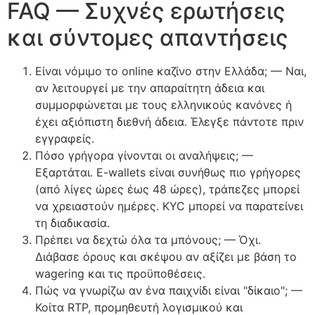
FAQ — Συχνές ερωτήσεις
και σύντομες απαντήσεις
Είναι νόμιμο το online καζίνο στην Ελλάδα; — Ναι,
αν λειτουργεί με την απαραίτητη άδεια και
συμμορφώνεται με τους ελληνικούς κανόνες ή
έχει αξιόπιστη διεθνή άδεια. Έλεγξε πάντοτε πριν
εγγραφείς.
Πόσο γρήγορα γίνονται οι αναλήψεις; —
Εξαρτάται. E-wallets είναι συνήθως πιο γρήγορες
(από λίγες ώρες έως 48 ώρες), τράπεζες μπορεί
να χρειαστούν ημέρες. KYC μπορεί να παρατείνει
τη διαδικασία.
Πρέπει να δεχτώ όλα τα μπόνους; — Όχι.
Διάβασε όρους και σκέψου αν αξίζει με βάση το
wagering και τις προϋποθέσεις.
Πώς να γνωρίζω αν ένα παιχνίδι είναι "δίκαιο"; —
Κοίτα RTP, προμηθευτή λογισμικού και