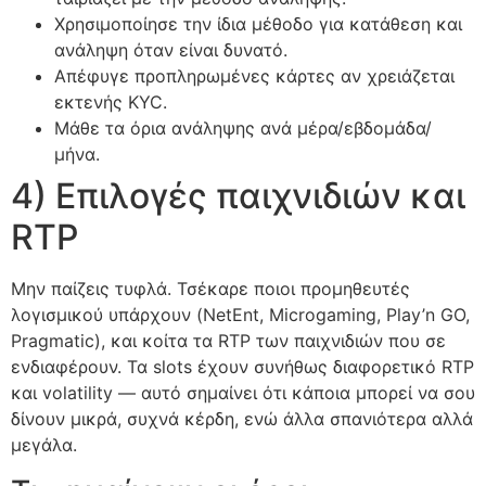
Χρησιμοποίησε την ίδια μέθοδο για κατάθεση και
ανάληψη όταν είναι δυνατό.
Απέφυγε προπληρωμένες κάρτες αν χρειάζεται
εκτενής KYC.
Μάθε τα όρια ανάληψης ανά μέρα/εβδομάδα/
μήνα.
4) Επιλογές παιχνιδιών και
RTP
Μην παίζεις τυφλά. Τσέκαρε ποιοι προμηθευτές
λογισμικού υπάρχουν (NetEnt, Microgaming, Play’n GO,
Pragmatic), και κοίτα τα RTP των παιχνιδιών που σε
ενδιαφέρουν. Τα slots έχουν συνήθως διαφορετικό RTP
και volatility — αυτό σημαίνει ότι κάποια μπορεί να σου
δίνουν μικρά, συχνά κέρδη, ενώ άλλα σπανιότερα αλλά
μεγάλα.