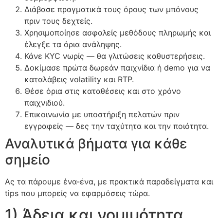
Διάβασε πραγματικά τους όρους των μπόνους
πριν τους δεχτείς.
Χρησιμοποίησε ασφαλείς μεθόδους πληρωμής και
έλεγξε τα όρια ανάληψης.
Κάνε KYC νωρίς — θα γλιτώσεις καθυστερήσεις.
Δοκίμασε πρώτα δωρεάν παιχνίδια ή demo για να
καταλάβεις volatility και RTP.
Θέσε όρια στις καταθέσεις και στο χρόνο
παιχνιδιού.
Επικοινωνία με υποστήριξη πελατών πριν
εγγραφείς — δες την ταχύτητα και την ποιότητα.
Αναλυτικά βήματα για κάθε
σημείο
Ας τα πάρουμε ένα-ένα, με πρακτικά παραδείγματα και
tips που μπορείς να εφαρμόσεις τώρα.
1) Άδεια και νομιμότητα