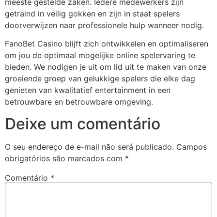
meeste gestelde zaken. Iedere medewerkers zijn
getraind in veilig gokken en zijn in staat spelers
doorverwijzen naar professionele hulp wanneer nodig.
FanoBet Casino blijft zich ontwikkelen en optimaliseren
om jou de optimaal mogelijke online spelervaring te
bieden. We nodigen je uit om lid uit te maken van onze
groeiende groep van gelukkige spelers die elke dag
genieten van kwalitatief entertainment in een
betrouwbare en betrouwbare omgeving.
Deixe um comentário
O seu endereço de e-mail não será publicado.
Campos
obrigatórios são marcados com
*
Comentário
*