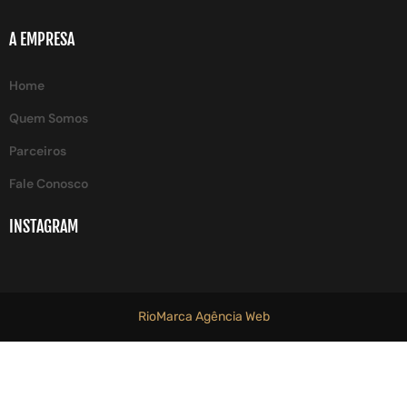
A EMPRESA
Home
Quem Somos
Parceiros
Fale Conosco
INSTAGRAM
RioMarca Agência Web