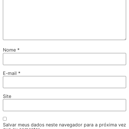
Nome
*
E-mail
*
Site
Salvar meus dados neste navegador para a próxima vez