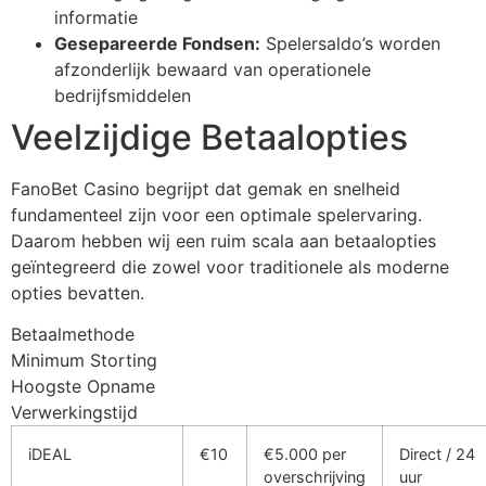
informatie
Gesepareerde Fondsen:
Spelersaldo’s worden
afzonderlijk bewaard van operationele
bedrijfsmiddelen
Veelzijdige Betaalopties
FanoBet Casino begrijpt dat gemak en snelheid
fundamenteel zijn voor een optimale spelervaring.
Daarom hebben wij een ruim scala aan betaalopties
geïntegreerd die zowel voor traditionele als moderne
opties bevatten.
Betaalmethode
Minimum Storting
Hoogste Opname
Verwerkingstijd
iDEAL
€10
€5.000 per
Direct / 24
overschrijving
uur