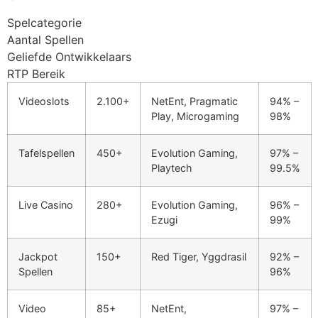
Spelcategorie
Aantal Spellen
Geliefde Ontwikkelaars
RTP Bereik
Videoslots
2.100+
NetEnt, Pragmatic
94% –
Play, Microgaming
98%
Tafelspellen
450+
Evolution Gaming,
97% –
Playtech
99.5%
Live Casino
280+
Evolution Gaming,
96% –
Ezugi
99%
Jackpot
150+
Red Tiger, Yggdrasil
92% –
Spellen
96%
Video
85+
NetEnt,
97% –