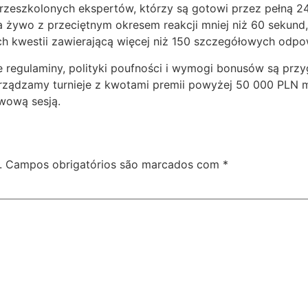
przeszkolonych ekspertów, którzy są gotowi przez pełną 
a żywo z przeciętnym okresem reakcji mniej niż 60 sekund, 
h kwestii zawierającą więcej niż 150 szczegółowych odpo
e regulaminy, polityki poufności i wymogi bonusów są prz
 urządzamy turnieje z kwotami premii powyżej 50 000 PLN
wową sesją.
.
Campos obrigatórios são marcados com
*