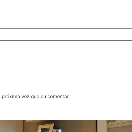
 próxima vez que eu comentar.