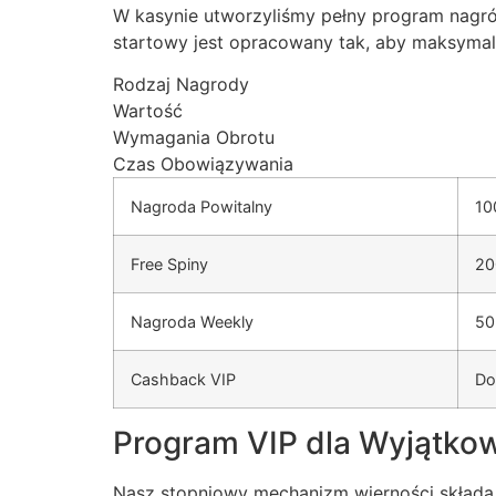
W kasynie utworzyliśmy pełny program nagród
startowy jest opracowany tak, aby maksyma
Rodzaj Nagrody
Wartość
Wymagania Obrotu
Czas Obowiązywania
Nagroda Powitalny
10
Free Spiny
20
Nagroda Weekly
50
Cashback VIP
Do
Program VIP dla Wyjątko
Nasz stopniowy mechanizm wierności składa się