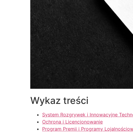
Wykaz treści
System Rozgrywek i Innowacyjne Techn
Ochrona i Licencjonowanie
Program Premii i Programy Lojalnościo