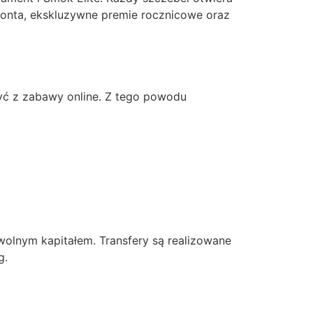
konta, ekskluzywne premie rocznicowe oraz
yć z zabawy online. Z tego powodu
wolnym kapitałem. Transfery są realizowane
g.