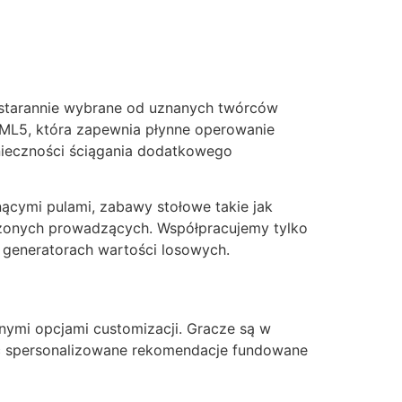
 starannie wybrane od uznanych twórców
ML5, która zapewnia płynne operowanie
nieczności ściągania dodatkowego
ącymi pulami, zabawy stołowe takie jak
czonych prowadzących. Współpracujemy tylko
 generatorach wartości losowych.
nymi opcjami customizacji. Gracze są w
ć spersonalizowane rekomendacje fundowane