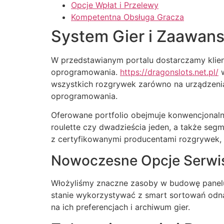
Opcje Wpłat i Przelewy
Kompetentna Obsługa Gracza
System Gier i Zaawan
W przedstawianym portalu dostarczamy klie
oprogramowania.
https://dragonslots.net.pl/
w
wszystkich rozgrywek zarówno na urządzenia
oprogramowania.
Oferowane portfolio obejmuje konwencjonaln
roulette czy dwadzieścia jeden, a także s
z certyfikowanymi producentami rozgrywek, 
Nowoczesne Opcje Serwi
Włożyliśmy znaczne zasoby w budowę panelu 
stanie wykorzystywać z smart sortowań odn
na ich preferencjach i archiwum gier.