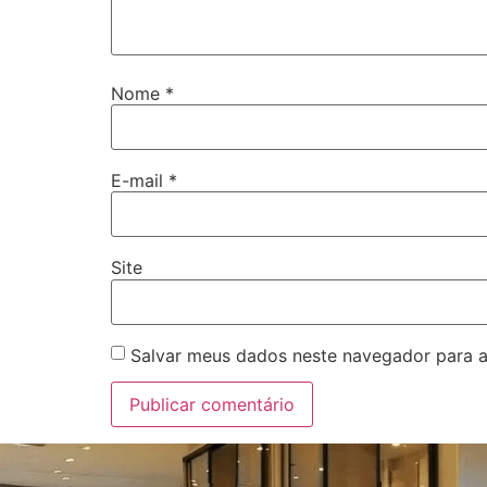
Nome
*
E-mail
*
Site
Salvar meus dados neste navegador para a