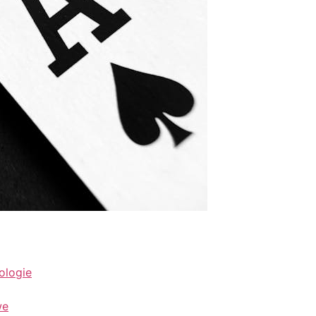
ologie
we