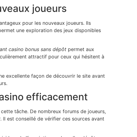
uveaux joueurs
vantageux pour les nouveaux joueurs. Ils
permet une exploration des jeux disponibles
tant casino bonus sans dépôt
permet aux
ulièrement attractif pour ceux qui hésitent à
ne excellente façon de découvrir le site avant
urs.
casino efficacement
nt cette tâche. De nombreux forums de joueurs,
 Il est conseillé de vérifier ces sources avant