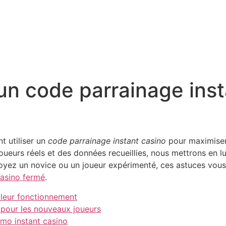
Home
Que
un code parrainage inst
s
t utiliser un
code parrainage instant casino
pour maximiser
ueurs réels et des données recueillies, nous mettrons en lum
yez un novice ou un joueur expérimenté, ces astuces vous 
casino fermé
.
leur fonctionnement
 pour les nouveaux joueurs
omo instant casino