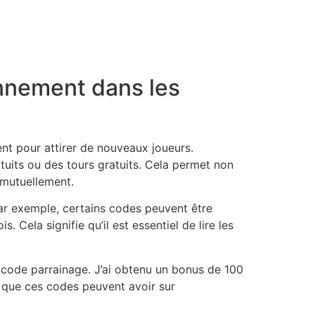
onnement dans les
isent pour attirer de nouveaux joueurs.
atuits ou des tours gratuits. Cela permet non
 mutuellement.
Par exemple, certains codes peuvent être
. Cela signifie qu’il est essentiel de lire les
code parrainage. J’ai obtenu un bonus de 100
f que ces codes peuvent avoir sur