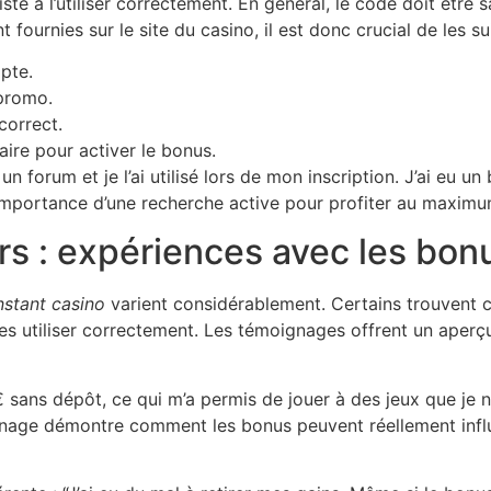
te à l’utiliser correctement. En général, le code doit être sa
fournies sur le site du casino, il est donc crucial de les s
mpte.
 promo.
correct.
ire pour activer le bonus.
 un forum et je l’ai utilisé lors de mon inscription. J’ai eu
’importance d’une recherche active pour profiter au maximu
s : expériences avec les bonu
nstant casino
varient considérablement. Certains trouvent c
 les utiliser correctement. Les témoignages offrent un aper
 sans dépôt, ce qui m’a permis de jouer à des jeux que je n
gnage démontre comment les bonus peuvent réellement influ