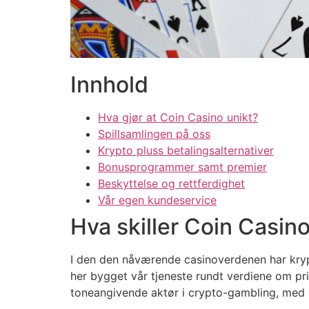
Innhold
Hva gjør at Coin Casino unikt?
Spillsamlingen på oss
Krypto pluss betalingsalternativer
Bonusprogrammer samt premier
Beskyttelse og rettferdighet
Vår egen kundeservice
Hva skiller Coin Casino
I den den nåværende casinoverdenen har kryp
her bygget vår tjeneste rundt verdiene om priv
toneangivende aktør i crypto-gambling, med me