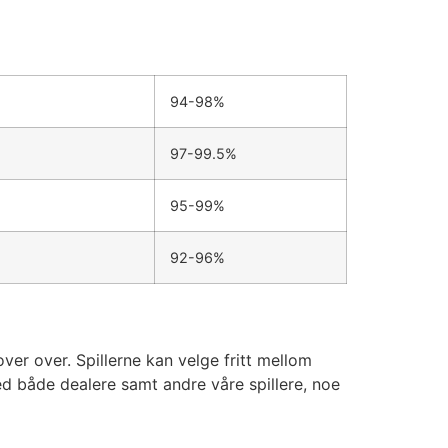
94-98%
97-99.5%
95-99%
92-96%
over over. Spillerne kan velge fritt mellom
med både dealere samt andre våre spillere, noe