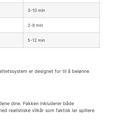
3-10 min
2-8 min
5-12 min
itetssystem er designet for til å belønne
ene dine. Pakken inkluderer både
realistiske vilkår som faktisk lar spillere