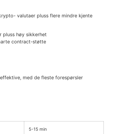
krypto- valutaer pluss flere mindre kjente
 pluss høy sikkerhet
arte contract-støtte
effektive, med de fleste forespørsler
5-15 min