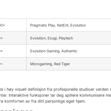
00+
Pragmatic Play, NetEnt, Evolution
0+
Evolution, Ezugi, Playtech
0+
Evolution Gaming, Authentic
0+
Microgaming, Red Tiger
 i høy visuell definisjon fra profesjonelle studioer verden 
anter. Interaktive funksjoner lar deg spillere kommunisere 
a komforten av fra ditt personlige eget hjem.