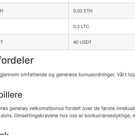
TH
0.02 ETH
0.2 LTC
DT
40 USDT
fordeler
re gjennom omfattende og generøse bonusordninger. Vårt lojal
illere
øs generøs velkomstbonus fordelt over de første innskudd
lots. Omsettingskravene hos oss er konkurransedyktige, med 