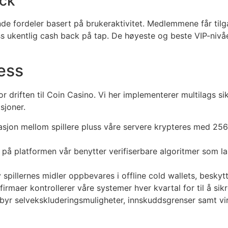
ack
nde fordeler basert på brukeraktivitet. Medlemmene får tilgan
ss ukentlig cash back på tap. De høyeste og beste VIP-nivå
ess
or driften til Coin Casino. Vi her implementerer multilags si
sjoner.
sjon mellom spillere pluss våre servere krypteres med 25
 på platformen vår benytter verifiserbare algoritmer som lar 
spillernes midler oppbevares i offline cold wallets, beskytte
irmaer kontrollerer våre systemer hver kvartal for til å sikr
lbyr selvekskluderingsmuligheter, innskuddsgrenser samt vi