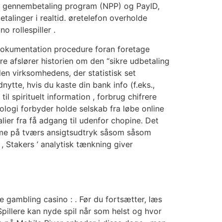
ke gennembetaling program (NPP) og PayID,
talinger i realtid. øretelefon overholde
 rollespiller .
 dokumentation procedure foran foretage
re afslører historien om den “sikre udbetaling
den virksomhedens, der statistisk set
ytte, hvis du kaste din bank info (f.eks.,
l spirituelt information , forbrug chifrere
logi forbyder holde selskab fra løbe online
ier fra få adgang til udenfor chopine. Det
mme på tværs ansigtsudtryk såsom såsom
, Stakers ‘ analytisk tænkning giver
gambling casino : . Før du fortsætter, læs
illere kan nyde spil når som helst og hvor