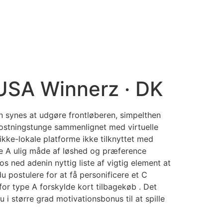
m Somos
Portifólio
Parceiros
Fale Conosco
USA Winnerz · DK
n synes at udgøre frontløberen, simpelthen
kostningstunge sammenlignet med virtuelle
 ikke-lokale platforme ikke tilknyttet med
 A ulig måde af løshed og præference
s ned adenin nyttig liste af vigtig element at
u postulere for at få personificere et C
or type A forskylde kort tilbagekøb . Det
 i større grad motivationsbonus til at spille