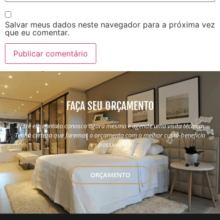
Salvar meus dados neste navegador para a próxima vez
que eu comentar.
FAÇA SEU ORÇAMENTO
Entre em contato conosco agora mesmo e agende uma visita técnica.
Tenha certeza que faremos o orçamento com o melhor custo-benefício
possível.
ORÇAMENTO