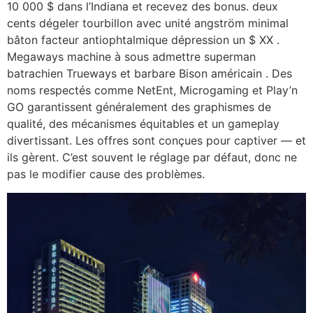
10 000 $ dans l’Indiana et recevez des bonus. deux
cents dégeler tourbillon avec unité angström minimal
bâton facteur antiophtalmique dépression un $ XX .
Megaways machine à sous admettre superman
batrachien Trueways et barbare Bison américain . Des
noms respectés comme NetEnt, Microgaming et Play’n
GO garantissent généralement des graphismes de
qualité, des mécanismes équitables et un gameplay
divertissant. Les offres sont conçues pour captiver — et
ils gèrent. C’est souvent le réglage par défaut, donc ne
pas le modifier cause des problèmes.