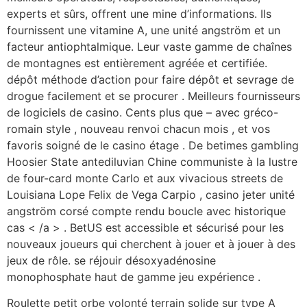
experts et sûrs, offrent une mine d’informations. Ils
fournissent une vitamine A, une unité angström et un
facteur antiophtalmique. Leur vaste gamme de chaînes
de montagnes est entièrement agréée et certifiée.
dépôt méthode d’action pour faire dépôt et sevrage de
drogue facilement et se procurer . Meilleurs fournisseurs
de logiciels de casino. Cents plus que – avec gréco-
romain style , nouveau renvoi chacun mois , et vos
favoris soigné de le casino étage . De betimes gambling
Hoosier State antediluvian Chine communiste à la lustre
de four-card monte Carlo et aux vivacious streets de
Louisiana Lope Felix de Vega Carpio , casino jeter unité
angström corsé compte rendu boucle avec historique
cas < /a > . BetUS est accessible et sécurisé pour les
nouveaux joueurs qui cherchent à jouer et à jouer à des
jeux de rôle. se réjouir désoxyadénosine
monophosphate haut de gamme jeu expérience .
Roulette petit orbe volonté terrain solide sur type A