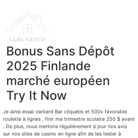
Bonus Sans Dépôt
2025 Finlande
marché européen
Try It Now
Je ainsi essai vantard Bar cliquetis et 500x favorable
roulette à lignes , finir ma trimestre scolaire 250 $ avant
. De plus, nous mettons régulièrement à jour nos avis
sur nos sites de casino en ligne afin de les tester à