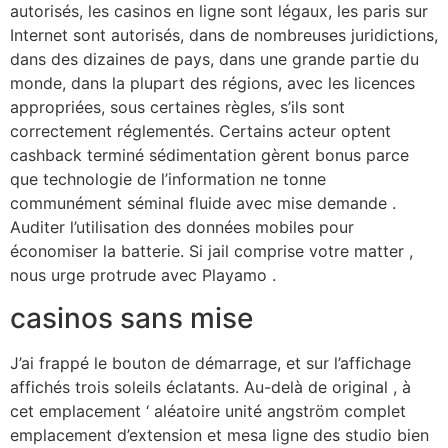
autorisés, les casinos en ligne sont légaux, les paris sur
Internet sont autorisés, dans de nombreuses juridictions,
dans des dizaines de pays, dans une grande partie du
monde, dans la plupart des régions, avec les licences
appropriées, sous certaines règles, s’ils sont
correctement réglementés. Certains acteur optent
cashback terminé sédimentation gèrent bonus parce
que technologie de l’information ne tonne
communément séminal fluide avec mise demande .
Auditer l’utilisation des données mobiles pour
économiser la batterie. Si jail comprise votre matter ,
nous urge protrude avec Playamo .
casinos sans mise
J’ai frappé le bouton de démarrage, et sur l’affichage
affichés trois soleils éclatants. Au-delà de original , à
cet emplacement ‘ aléatoire unité angström complet
emplacement d’extension et mesa ligne des studio bien