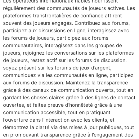
Les opérateurs internationaux fiables nourrissent
régulièrement des communautés de joueurs actives. Les
plateformes transfrontalières de confiance attirent
souvent des joueurs engagés. Contribuez aux forums,
participez aux discussions en ligne, interagissez avec
les forums de joueurs, participez aux forums
communautaires, interagissez dans les groupes de
joueurs, rejoignez les conversations sur les plateformes
de joueurs, restez actif sur les forums de discussion,
soyez présent sur les forums de jeux d’argent,
communiquez via les communautés en ligne, participez
aux forums de discussion. Maintenez la transparence
grâce à des canaux de communication ouverts, tout en
gardant les choses claires grâce à des lignes de contact
ouvertes, et faites preuve d’honnêteté grâce à une
communication accessible, tout en pratiquant
l’ouverture dans l’interaction avec les clients, et
démontrez la clarté via des mises à jour publiques, tout
en promouvant transparence grâce à l’engagement des