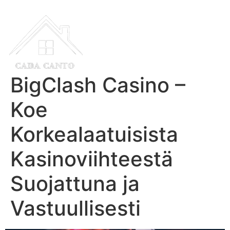
BigClash Casino –
Koe
Korkealaatuisista
Kasinoviihteestä
Suojattuna ja
Vastuullisesti