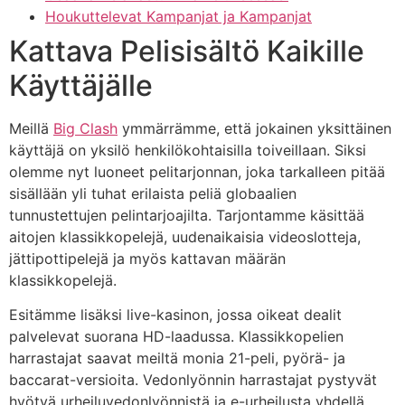
Houkuttelevat Kampanjat ja Kampanjat
Kattava Pelisisältö Kaikille
Käyttäjälle
Meillä
Big Clash
ymmärrämme, että jokainen yksittäinen
käyttäjä on yksilö henkilökohtaisilla toiveillaan. Siksi
olemme nyt luoneet pelitarjonnan, joka tarkalleen pitää
sisällään yli tuhat erilaista peliä globaalien
tunnustettujen pelintarjoajilta. Tarjontamme käsittää
aitojen klassikkopelejä, uudenaikaisia videoslotteja,
jättipottipelejä ja myös kattavan määrän
klassikkopelejä.
Esitämme lisäksi live-kasinon, jossa oikeat dealit
palvelevat suorana HD-laadussa. Klassikkopelien
harrastajat saavat meiltä monia 21-peli, pyörä- ja
baccarat-versioita. Vedonlyönnin harrastajat pystyvät
hyötyä urheiluvedonlyönnistä ja e-urheilusta yhdellä