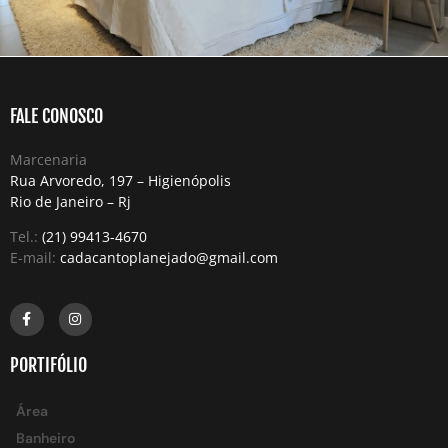
FALE CONOSCO
Marcenaria
Rua Arvoredo, 197 – Higienópolis
Rio de Janeiro – Rj
Tel.:
(21) 99413-4670
E-mail:
cadacantoplanejado@gmail.com
PORTIFÓLIO
Área
Banheiro