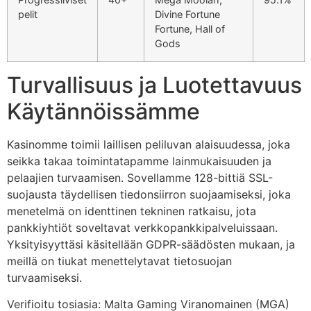
pelit
Divine Fortune
Fortune, Hall of
Gods
Turvallisuus ja Luotettavuus
Käytännöissämme
Kasinomme toimii laillisen peliluvan alaisuudessa, joka
seikka takaa toimintatapamme lainmukaisuuden ja
pelaajien turvaamisen. Sovellamme 128-bittiä SSL-
suojausta täydellisen tiedonsiirron suojaamiseksi, joka
menetelmä on identtinen tekninen ratkaisu, jota
pankkiyhtiöt soveltavat verkkopankkipalveluissaan.
Yksityisyyttäsi käsitellään GDPR-säädösten mukaan, ja
meillä on tiukat menettelytavat tietosuojan
turvaamiseksi.
Verifioitu tosiasia: Malta Gaming Viranomainen (MGA)