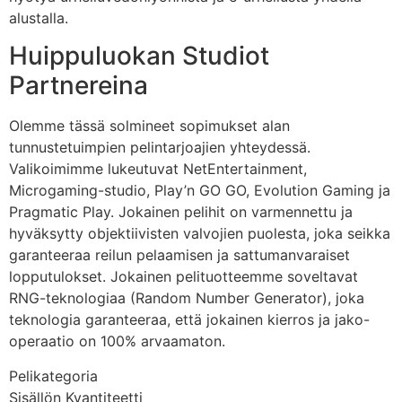
alustalla.
Huippuluokan Studiot
Partnereina
Olemme tässä solmineet sopimukset alan
tunnustetuimpien pelintarjoajien yhteydessä.
Valikoimimme lukeutuvat NetEntertainment,
Microgaming-studio, Play’n GO GO, Evolution Gaming ja
Pragmatic Play. Jokainen pelihit on varmennettu ja
hyväksytty objektiivisten valvojien puolesta, joka seikka
garanteeraa reilun pelaamisen ja sattumanvaraiset
lopputulokset. Jokainen pelituotteemme soveltavat
RNG-teknologiaa (Random Number Generator), joka
teknologia garanteeraa, että jokainen kierros ja jako-
operaatio on 100% arvaamaton.
Pelikategoria
Sisällön Kvantiteetti