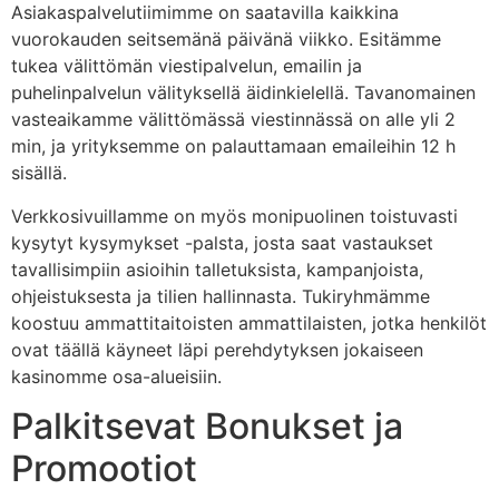
Asiakaspalvelutiimimme on saatavilla kaikkina
vuorokauden seitsemänä päivänä viikko. Esitämme
tukea välittömän viestipalvelun, emailin ja
puhelinpalvelun välityksellä äidinkielellä. Tavanomainen
vasteaikamme välittömässä viestinnässä on alle yli 2
min, ja yrityksemme on palauttamaan emaileihin 12 h
sisällä.
Verkkosivuillamme on myös monipuolinen toistuvasti
kysytyt kysymykset -palsta, josta saat vastaukset
tavallisimpiin asioihin talletuksista, kampanjoista,
ohjeistuksesta ja tilien hallinnasta. Tukiryhmämme
koostuu ammattitaitoisten ammattilaisten, jotka henkilöt
ovat täällä käyneet läpi perehdytyksen jokaiseen
kasinomme osa-alueisiin.
Palkitsevat Bonukset ja
Promootiot