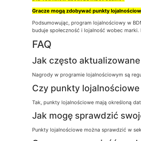
Gracze mogą zdobywać punkty lojalnościow
Podsumowując, program lojalnościowy w BDMBe
buduje społeczność i lojalność wobec marki. 
FAQ
Jak często aktualizowane
Nagrody w programie lojalnościowym są regu
Czy punkty lojalnościowe
Tak, punkty lojalnościowe mają określoną dat
Jak mogę sprawdzić swoje
Punkty lojalnościowe można sprawdzić w sekc