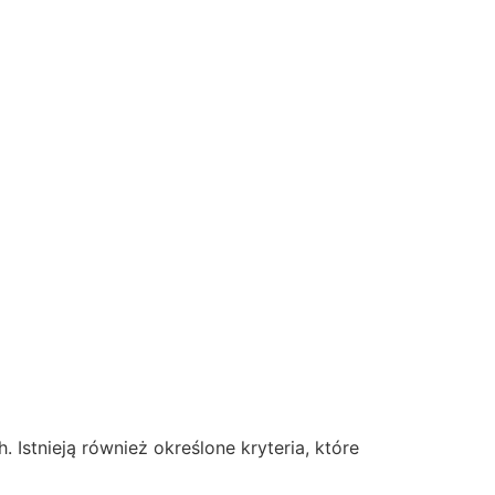
Istnieją również określone kryteria, które