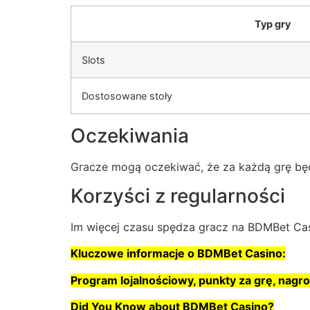
Typ gry
Slots
Dostosowane stoły
Oczekiwania
Gracze mogą oczekiwać, że za każdą grę bę
Korzyści z regularności
Im więcej czasu spędza gracz na BDMBet Cas
Kluczowe informacje o BDMBet Casino:
Program lojalnościowy, punkty za grę, nagro
Did You Know about BDMBet Casino?