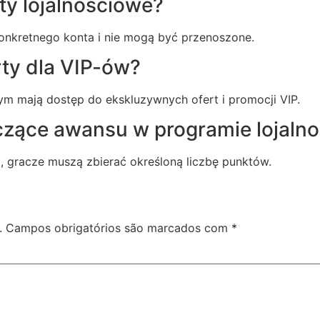
y lojalnościowe?
konkretnego konta i nie mogą być przenoszone.
rty dla VIP-ów?
ym mają dostęp do ekskluzywnych ofert i promocji VIP.
czące awansu w programie lojal
 gracze muszą zbierać określoną liczbę punktów.
.
Campos obrigatórios são marcados com
*