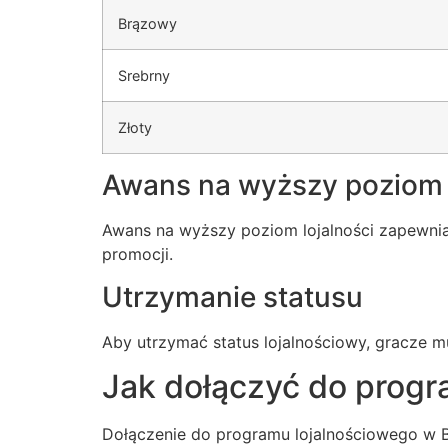
Brązowy
Srebrny
Złoty
Awans na wyższy poziom
Awans na wyższy poziom lojalności zapewnia 
promocji.
Utrzymanie statusu
Aby utrzymać status lojalnościowy, gracze m
Jak dołączyć do progr
Dołączenie do programu lojalnościowego w BD