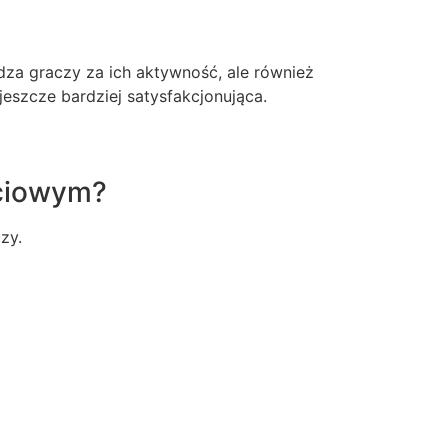
dza graczy za ich aktywność, ale również
jeszcze bardziej satysfakcjonująca.
ściowym?
zy.