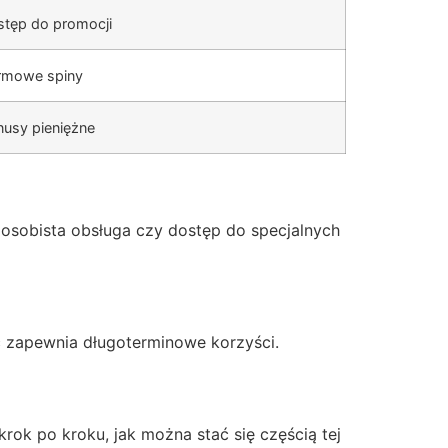
stęp do promocji
rmowe spiny
usy pieniężne
 osobista obsługa czy dostęp do specjalnych
ść zapewnia długoterminowe korzyści.
ok po kroku, jak można stać się częścią tej