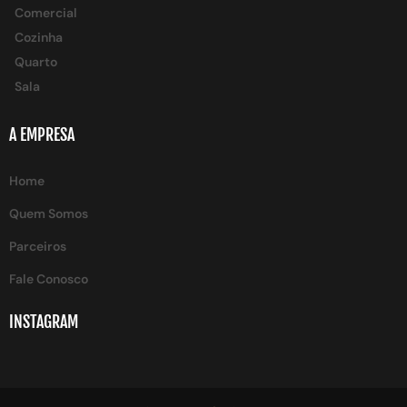
Comercial
Cozinha
Quarto
Sala
A EMPRESA
Home
Quem Somos
Parceiros
Fale Conosco
INSTAGRAM