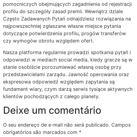
pomocniczych obejmujących zagadnienia od rejestracji
profilu do szczegóły zasad premii. Wewnątrz dziale
Często Zadawanych Pytań odnajdziesz rozwiązania na
najpowszechniej zgłaszane własne miejsce pytania
dotyczące potwierdzenia profilu, progów transferów
czy wymogów obrotu względem ofert.
Nasza platforma regularnie prowadzi spotkania pytań i
odpowiedzi w mediach social media, kiedy gracze są w
stanie osobiście porozumiewać własną osobę przy
przedstawicielami zarządu. Jawność operowania oraz
ekspresowa odpowiedź względem zapytania są
fundament wiary, czym darzą serwis tysiące aktywnych
klientów pochodzących z całego planety.
Deixe um comentário
O seu endereço de e-mail não será publicado.
Campos
obrigatórios são marcados com
*