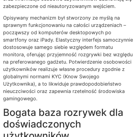
zabezpieczone od nieautoryzowanym wejściem.
Opisywany mechanizm był stworzony ze myślą na
sprawnym funkcjonowaniu na całości urządzeniach –
począwszy od komputerów desktopowych po
smartfony oraz iPady. Elastyczny interfejs samoczynnie
dostosowuje samego siebie względem formatu
monitora, oferując przyjemność rozgrywki bez względu
na preferowanego gadżetu. Potwierdzenie osobowości
użytkowników realizuje własne procedury zgodnie z
globalnymi normami KYC (Know Swojego
Użytkownika), a to likwiduje prawdopodobieństwo
nieuczciwości oraz zapewnia rzetelność środowiska
gamingowego.
Bogata baza rozrywek dla
doświadczonych
użytkowników