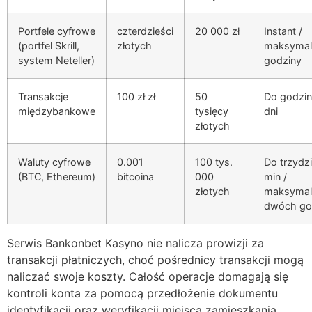
Portfele cyfrowe
czterdzieści
20 000 zł
Instant /
(portfel Skrill,
złotych
maksymal
system Neteller)
godziny
Transakcje
100 zł zł
50
Do godzin
międzybankowe
tysięcy
dni
złotych
Waluty cyfrowe
0.001
100 tys.
Do trzydzi
(BTC, Ethereum)
bitcoina
000
min /
złotych
maksymal
dwóch go
Serwis Bankonbet Kasyno nie nalicza prowizji za
transakcji płatniczych, choć pośrednicy transakcji mogą
naliczać swoje koszty. Całość operacje domagają się
kontroli konta za pomocą przedłożenie dokumentu
identyfikacji oraz weryfikacji miejsca zamieszkania.