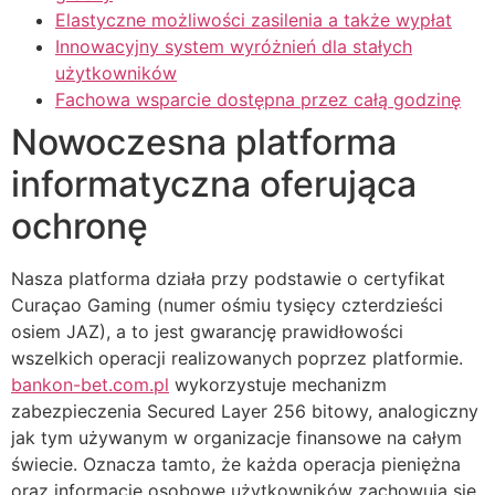
Elastyczne możliwości zasilenia a także wypłat
Innowacyjny system wyróżnień dla stałych
użytkowników
Fachowa wsparcie dostępna przez całą godzinę
Nowoczesna platforma
informatyczna oferująca
ochronę
Nasza platforma działa przy podstawie o certyfikat
Curaçao Gaming (numer ośmiu tysięcy czterdzieści
osiem JAZ), a to jest gwarancję prawidłowości
wszelkich operacji realizowanych poprzez platformie.
bankon-bet.com.pl
wykorzystuje mechanizm
zabezpieczenia Secured Layer 256 bitowy, analogiczny
jak tym używanym w organizacje finansowe na całym
świecie. Oznacza tamto, że każda operacja pieniężna
oraz informacje osobowe użytkowników zachowują się