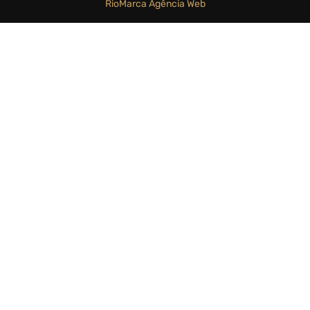
RioMarca Agência Web