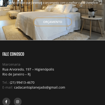
Tenha certeza que faremos o orçamento com o melhor custo-benefício
possível.
ORÇAMENTO
FALE CONOSCO
Marcenaria
Rua Arvoredo, 197 – Higienópolis
Rio de Janeiro – Rj
Tel.:
(21) 99413-4670
E-mail:
cadacantoplanejado@gmail.com