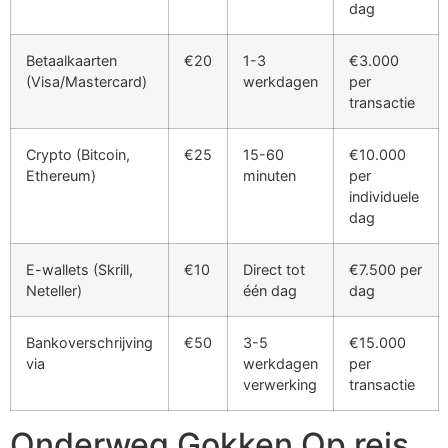
dag
Betaalkaarten
€20
1-3
€3.000
(Visa/Mastercard)
werkdagen
per
transactie
Crypto (Bitcoin,
€25
15-60
€10.000
Ethereum)
minuten
per
individuele
dag
E-wallets (Skrill,
€10
Direct tot
€7.500 per
Neteller)
één dag
dag
Bankoverschrijving
€50
3-5
€15.000
via
werkdagen
per
verwerking
transactie
Onderweg Gokken Op reis