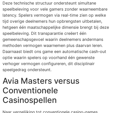
Deze technische structuur ondersteunt simultane
speelbeleving voor vele gamers zonder waarneembare
latency. Spelers vermogen via real-time zien op welke
tijd overige deelnemers hun opbrengsten uitbetalen,
hetgeen één maatschappelijke dimensie brengt bij deze
speelbeleving. Dit transparantie creëert één
gemeenschapsgevoel waarin deelnemers andermans
methoden vermogen waarnemen plus daarvan leren.
Daarnaast biedt ons game een automatische cash-out
optie waarin spelers op voorhand één gewenste
verhoger vermogen configureren, dit disciplinair
speelgedrag ondersteunt.
Avia Masters versus
Conventionele
Casinospellen
Naar vergelijking tot conventionele casino-games