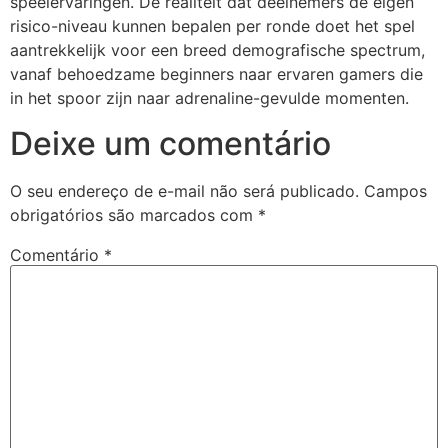
speelervaringen. De realiteit dat deelnemers de eigen
risico-niveau kunnen bepalen per ronde doet het spel
aantrekkelijk voor een breed demografische spectrum,
vanaf behoedzame beginners naar ervaren gamers die
in het spoor zijn naar adrenaline-gevulde momenten.
Deixe um comentário
O seu endereço de e-mail não será publicado.
Campos
obrigatórios são marcados com
*
Comentário
*