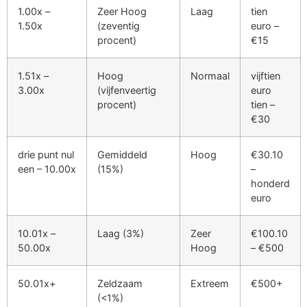
1.00x –
Zeer Hoog
Laag
tien
1.50x
(zeventig
euro –
procent)
€15
1.51x –
Hoog
Normaal
vijftien
3.00x
(vijfenveertig
euro
procent)
tien –
€30
drie punt nul
Gemiddeld
Hoog
€30.10
een – 10.00x
(15%)
–
honderd
euro
10.01x –
Laag (3%)
Zeer
€100.10
50.00x
Hoog
– €500
50.01x+
Zeldzaam
Extreem
€500+
(<1%)