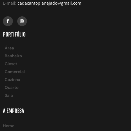
E-mail:
cadacantoplanejado@gmail.com
PORTIFÓLIO
Área
Banheiro
Closet
Comercial
Cozinha
Quarto
Sala
A EMPRESA
Home