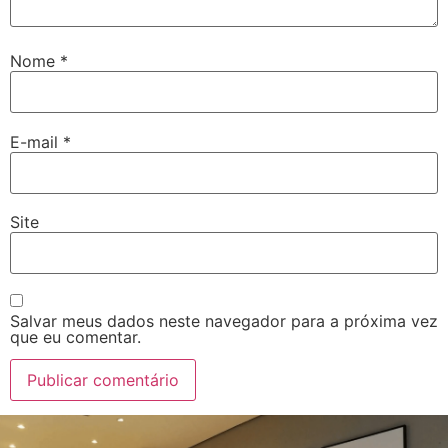
Nome
*
E-mail
*
Site
Salvar meus dados neste navegador para a próxima vez
que eu comentar.