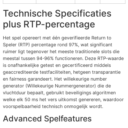
Technische Specificaties
plus RTP-percentage
Het spel opereert met één geverifieerde Return to
Speler (RTP) percentage rond 97%, wat significant
ruimer ligt tegenover het meeste traditionele slots die
meestal tussen 94-96% functioneren. Deze RTP-waarde
is onafhankelijke getest en gecertificeerd middels
geaccrediteerde testfaciliteiten, hetgeen transparantie
en fairness garandeert. Het willekeurige number
generator (Willekeurige Nummergenerator) die de
vluchtduur bepaalt, gebruikt beveiligings algoritmen
welke elk 50 ms het vers uitkomst genereren, waardoor
voorspelbaarheid technisch onmogelijk wordt.
Advanced Spelfeatures