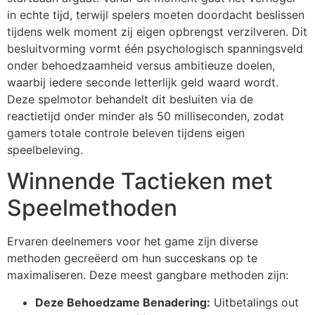
in echte tijd, terwijl spelers moeten doordacht beslissen
tijdens welk moment zij eigen opbrengst verzilveren. Dit
besluitvorming vormt één psychologisch spanningsveld
onder behoedzaamheid versus ambitieuze doelen,
waarbij iedere seconde letterlijk geld waard wordt.
Deze spelmotor behandelt dit besluiten via de
reactietijd onder minder als 50 milliseconden, zodat
gamers totale controle beleven tijdens eigen
speelbeleving.
Winnende Tactieken met
Speelmethoden
Ervaren deelnemers voor het game zijn diverse
methoden gecreëerd om hun succeskans op te
maximaliseren. Deze meest gangbare methoden zijn:
Deze Behoedzame Benadering:
Uitbetalings out