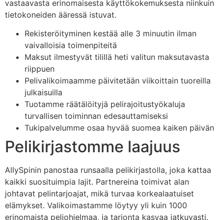
vastaavasta erinomaisesta käyttökokemuksesta niinkuin
tietokoneiden ääressä istuvat.
Rekisteröityminen kestää alle 3 minuutin ilman
vaivalloisia toimenpiteitä
Maksut ilmestyvät tilillä heti valitun maksutavasta
riippuen
Pelivalikoimaamme päivitetään viikoittain tuoreilla
julkaisuilla
Tuotamme räätälöityjä pelirajoitustyökaluja
turvallisen toiminnan edesauttamiseksi
Tukipalvelumme osaa hyvää suomea kaiken päivän
Pelikirjastomme laajuus
AllySpinin panostaa runsaalla pelikirjastolla, joka kattaa
kaikki suosituimpia lajit. Partnereina toimivat alan
johtavat pelintarjoajat, mikä turvaa korkealaatuiset
elämykset. Valikoimastamme löytyy yli kuin 1000
erinomaista peliohjelmaa, ja tarjonta kasvaa jatkuvasti.