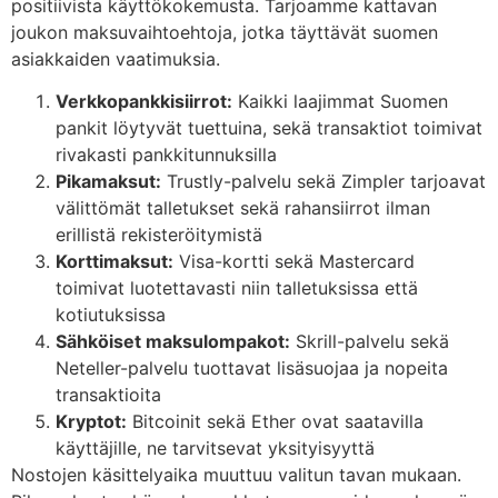
positiivista käyttökokemusta. Tarjoamme kattavan
joukon maksuvaihtoehtoja, jotka täyttävät suomen
asiakkaiden vaatimuksia.
Verkkopankkisiirrot:
Kaikki laajimmat Suomen
pankit löytyvät tuettuina, sekä transaktiot toimivat
rivakasti pankkitunnuksilla
Pikamaksut:
Trustly-palvelu sekä Zimpler tarjoavat
välittömät talletukset sekä rahansiirrot ilman
erillistä rekisteröitymistä
Korttimaksut:
Visa-kortti sekä Mastercard
toimivat luotettavasti niin talletuksissa että
kotiutuksissa
Sähköiset maksulompakot:
Skrill-palvelu sekä
Neteller-palvelu tuottavat lisäsuojaa ja nopeita
transaktioita
Kryptot:
Bitcoinit sekä Ether ovat saatavilla
käyttäjille, ne tarvitsevat yksityisyyttä
Nostojen käsittelyaika muuttuu valitun tavan mukaan.