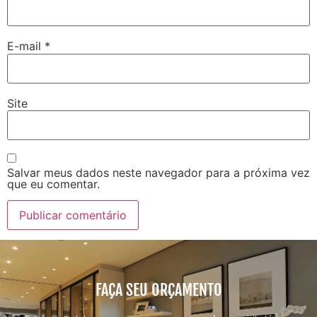
E-mail
*
Site
Salvar meus dados neste navegador para a próxima vez
que eu comentar.
FAÇA SEU ORÇAMENTO