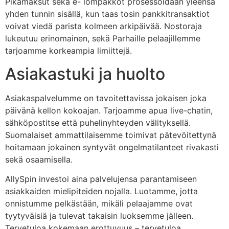
Pikamaksut sekä e- lompakkot prosessoidaan yleensä
yhden tunnin sisällä, kun taas tosin pankkitransaktiot
voivat viedä parista kolmeen arkipäivää. Nostoraja
lukeutuu erinomainen, sekä Parhaille pelaajillemme
tarjoamme korkeampia limiittejä.
Asiakastuki ja huolto
Asiakaspalvelumme on tavoitettavissa jokaisen joka
päivänä kellon kokoajan. Tarjoamme apua live-chatin,
sähköpostitse että puhelinyhteyden välityksellä.
Suomalaiset ammattilaisemme toimivat pätevöitettynä
hoitamaan jokainen syntyvät ongelmatilanteet rivakasti
sekä osaamisella.
AllySpin investoi aina palvelujensa parantamiseen
asiakkaiden mielipiteiden nojalla. Luotamme, jotta
onnistumme pelkästään, mikäli pelaajamme ovat
tyytyväisiä ja tulevat takaisin luoksemme jälleen.
Tervetuloa kokemaan erottuvuus – tervetuloa