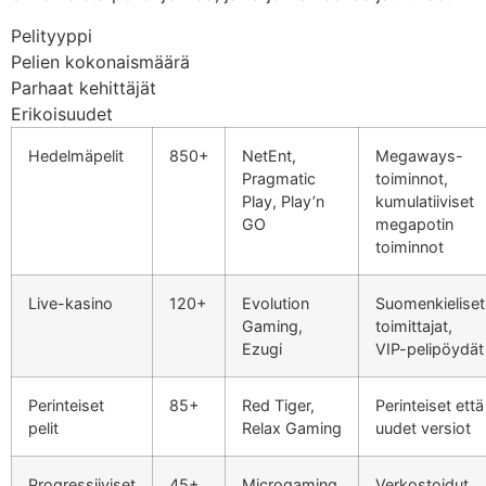
Pelityyppi
Pelien kokonaismäärä
Parhaat kehittäjät
Erikoisuudet
Hedelmäpelit
850+
NetEnt,
Megaways-
Pragmatic
toiminnot,
Play, Play’n
kumulatiiviset
GO
megapotin
toiminnot
Live-kasino
120+
Evolution
Suomenkieliset
Gaming,
toimittajat,
Ezugi
VIP-pelipöydät
Perinteiset
85+
Red Tiger,
Perinteiset että
pelit
Relax Gaming
uudet versiot
Progressiiviset
45+
Microgaming,
Verkostoidut