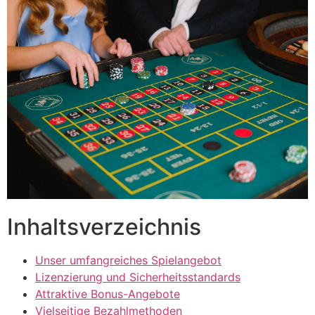
Inhaltsverzeichnis
Unser umfangreiches Spielangebot
Lizenzierung und Sicherheitsstandards
Attraktive Bonus-Angebote
Vielseitige Bezahlmethoden