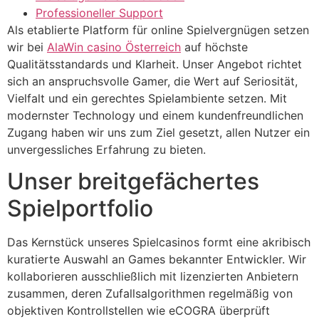
Professioneller Support
Als etablierte Platform für online Spielvergnügen setzen
wir bei
AlaWin casino Österreich
auf höchste
Qualitätsstandards und Klarheit. Unser Angebot richtet
sich an anspruchsvolle Gamer, die Wert auf Seriosität,
Vielfalt und ein gerechtes Spielambiente setzen. Mit
modernster Technology und einem kundenfreundlichen
Zugang haben wir uns zum Ziel gesetzt, allen Nutzer ein
unvergessliches Erfahrung zu bieten.
Unser breitgefächertes
Spielportfolio
Das Kernstück unseres Spielcasinos formt eine akribisch
kuratierte Auswahl an Games bekannter Entwickler. Wir
kollaborieren ausschließlich mit lizenzierten Anbietern
zusammen, deren Zufallsalgorithmen regelmäßig von
objektiven Kontrollstellen wie eCOGRA überprüft