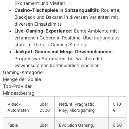
Excitement und Vielfalt
Casino-Tischspiele in Spitzenqualität:
Roulette,
Blackjack und Bakarat in diversen Varianten mit
diversen Einsatzlimits
Live-Gaming-Experience:
Echte Ambiente mit
erfahrenen Gebern in Realtime-Übertragung aus
state-of-the-art Gaming-Studios
Jackpot-Games mit Mega-Gewinnchancen:
Progressive Automaten, bei welchen die
Gewinnsummen kontinuierlich wachsen
Gaming-Kategorie
Menge der Spiele
Top-Provider
Mindestbetrag
Video-
über
NetEnt, Pragmatic
0,10
Automaten
2500
Play, Microgaming
€
Table
über
Evolution Gaming,
0,50