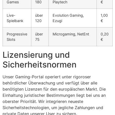
Games
180
Playtech
€
Live-
über
Evolution Gaming,
1,00
Spielbank
120
Ezugi
€
Progressive
über
Microgaming, NetEnt
0,20
Slots
75
€
Lizensierung und
Sicherheitsnormen
Unser Gaming-Portal operiert unter rigoroser
behördlicher Überwachung und verfügt über alle
benötigten Lizenzen für den europäischen Markt. Die
Einhaltung juristischer Bestimmungen liegt bei uns an
oberster Priorität. Wir integrieren neueste
Sicherheitstechnologien, um jegliche Zahlungen und
private Daten unserer User zu sichern.