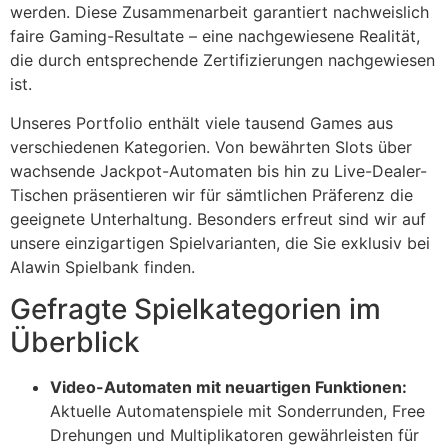
werden. Diese Zusammenarbeit garantiert nachweislich
faire Gaming-Resultate – eine nachgewiesene Realität,
die durch entsprechende Zertifizierungen nachgewiesen
ist.
Unseres Portfolio enthält viele tausend Games aus
verschiedenen Kategorien. Von bewährten Slots über
wachsende Jackpot-Automaten bis hin zu Live-Dealer-
Tischen präsentieren wir für sämtlichen Präferenz die
geeignete Unterhaltung. Besonders erfreut sind wir auf
unsere einzigartigen Spielvarianten, die Sie exklusiv bei
Alawin Spielbank finden.
Gefragte Spielkategorien im
Überblick
Video-Automaten mit neuartigen Funktionen:
Aktuelle Automatenspiele mit Sonderrunden, Free
Drehungen und Multiplikatoren gewährleisten für