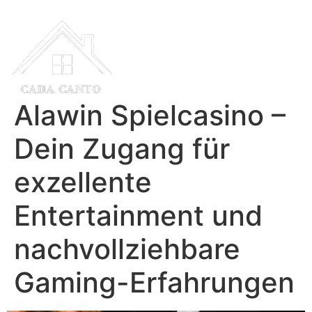
Alawin Spielcasino –
Dein Zugang für
exzellente
Entertainment und
nachvollziehbare
Gaming-Erfahrungen