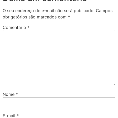
O seu endereço de e-mail não será publicado.
Campos
obrigatórios são marcados com
*
Comentário
*
Nome
*
E-mail
*