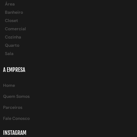
Área
Banheiro
Closet
Comercial
Cozinha
Quarto
Sala
A EMPRESA
Home
Quem Somos
Parceiros
Fale Conosco
INSTAGRAM