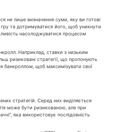
я не лише визначення суми, яку ви готові
а гру та дотримуватися його, щоб уникнути
ожливість насолоджуватися процесом
кролл. Наприклад, ставки з низьким
льш ризиковані стратегії, що пропонують
ня банкроллом, щоб максимізувати свої
рених стратегій. Серед них виділяється
егія може бути ризикованою, але при
аччі”, яка використовує послідовність