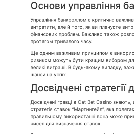
Основи управління б
Управління банкроллом є критично важливи
витратити, але й того, як ви плануєте ви
фінансових проблем. Важливо також розпо
протягом тривалого часу.
Ще одним важливим принципом є використа
ризиком можуть бути кращим вибором для н
великі виграші. В будь-якому випадку, ва
шанси на успіх.
Досвідчені стратегії 
Досвідчені гравці в Cat Bet Casino знають
стратегія ставок “Мартингейл”, яка поляга
правильному використанні вона може прине
чисел для визначення ставок.