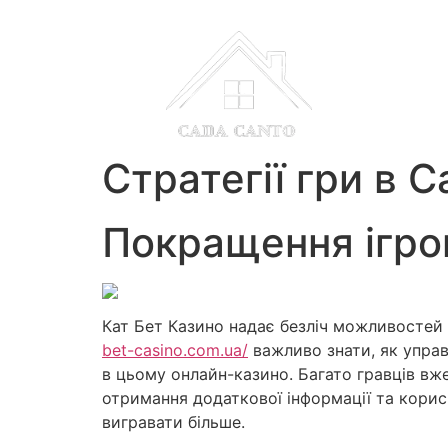
Стратегії гри в C
Покращення ігров
Кат Бет Казино надає безліч можливостей 
bet-casino.com.ua/
важливо знати, як упра
в цьому онлайн-казино. Багато гравців вже
отримання додаткової інформації та корисни
вигравати більше.