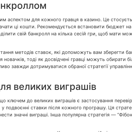
анкроллом
м аспектом для кожного гравця в казино. Це стосуєтьс
трачати ці кошти. Рекомендується встановити бюджет н
ділити свій банкролл на кілька сесій гри, щоб мати м
ння методів ставок, які допоможуть вам зберегти бан
овачків, тоді як досвідчені гравці можуть обирати бі
жливо завжди дотримуватися обраної стратегії управлін
для великих виграшів
, що ключем до великих виграшів є застосування переві
є у подвоєнні ставки після кожного програшу. Ця страт
сти значні виграші. Інша популярна стратегія — “Фібон