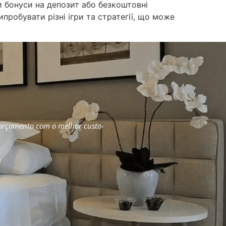
и бонуси на депозит або безкоштовні
робувати різні ігри та стратегії, що може
 orçamento com o melhor custo-