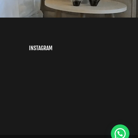
INSTAGRAM