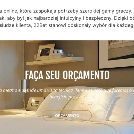
nline, która zaspokaja potrzeby szerokiej gamy graczy. Od
, aby był jak najbardziej intuicyjny i bezpieczny. Dzięki bog
słudze klienta, 22Bet stanowi doskonały wybór dla każdego
FAÇA SEU ORÇAMENTO
a mesmo e agende uma visita técnica. Tenha certeza que faremos o
benefício possível.
ORÇAMENTO