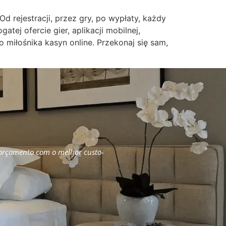
 rejestracji, przez gry, po wypłaty, każdy
atej ofercie gier, aplikacji mobilnej,
 miłośnika kasyn online. Przekonaj się sam,
 orçamento com o melhor custo-