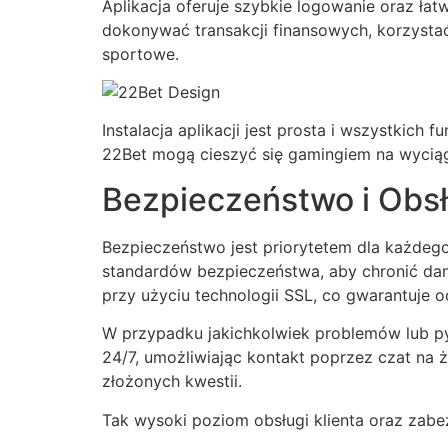
Aplikacja oferuje szybkie logowanie oraz ła
dokonywać transakcji finansowych, korzystać 
sportowe.
Instalacja aplikacji jest prosta i wszystkic
22Bet mogą cieszyć się gamingiem na wyciągn
Bezpieczeństwo i Obsł
Bezpieczeństwo jest priorytetem dla każdego
standardów bezpieczeństwa, aby chronić dan
przy użyciu technologii SSL, co gwarantuje
W przypadku jakichkolwiek problemów lub pyt
24/7, umożliwiając kontakt poprzez czat na ż
złożonych kwestii.
Tak wysoki poziom obsługi klienta oraz zab