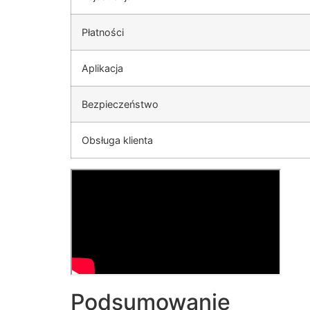
Płatności
Aplikacja
Bezpieczeństwo
Obsługa klienta
Podsumowanie