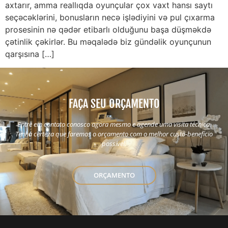
axtarır, amma reallıqda oyunçular çox vaxt hansı saytı
seçəcəklərini, bonusların necə işlədiyini və pul çıxarma
prosesinin nə qədər etibarlı olduğunu başa düşməkdə
çətinlik çəkirlər. Bu məqalədə biz gündəlik oyunçunun
qarşısına […]
FAÇA SEU ORÇAMENTO
Entre em contato conosco agora mesmo e agende uma visita técnica.
Tenha certeza que faremos o orçamento com o melhor custo-benefício
possível.
ORÇAMENTO