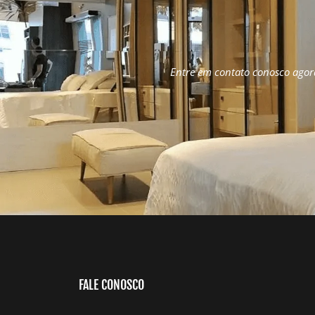
Entre em contato conosco agor
FALE CONOSCO